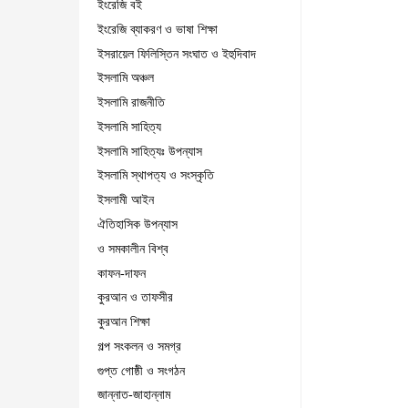
ইংরেজি বই
ইংরেজি ব্যাকরণ ও ভাষা শিক্ষা
ইসরায়েল ফিলিস্তিন সংঘাত ও ইহুদিবাদ
ইসলামি অঞ্চল
ইসলামি রাজনীতি
ইসলামি সাহিত্য
ইসলামি সাহিত্যঃ উপন্যাস
ইসলামি স্থাপত্য ও সংস্কৃতি
ইসলামী আইন
ঐতিহাসিক উপন্যাস
ও সমকালীন বিশ্ব
কাফন-দাফন
কুরআন ও তাফসীর
কুরআন শিক্ষা
গল্প সংকলন ও সমগ্র
গুপ্ত গোষ্ঠী ও সংগঠন
জান্নাত-জাহান্নাম