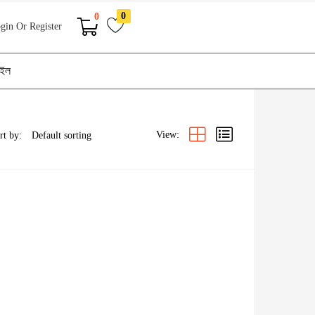
0
0
gin Or Register
াইল
View:
rt by: