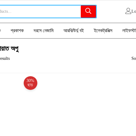
Lo
ক
প্রকাশক
দরসে নেজামি
আরবি/উর্দু বই
ইলেকট্রনিক্স
লাইফস্ট
ায়াত অপু
esults
So
30%
ছাড়