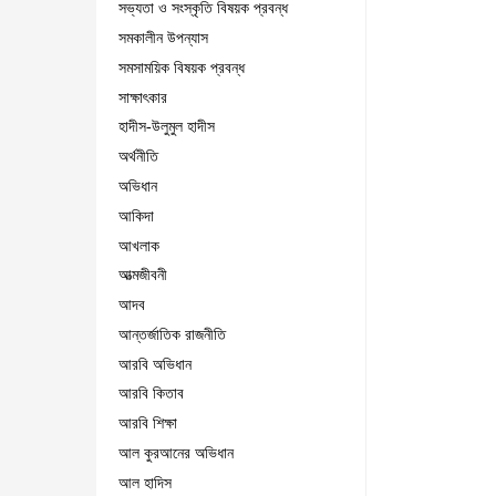
সভ্যতা ও সংস্কৃতি বিষয়ক প্রবন্ধ
সমকালীন উপন্যাস
সমসাময়িক বিষয়ক প্রবন্ধ
সাক্ষাৎকার
হাদীস-উলুমুল হাদীস
অর্থনীতি
অভিধান
আকিদা
আখলাক
আত্মজীবনী
আদব
আন্তর্জাতিক রাজনীতি
আরবি অভিধান
আরবি কিতাব
আরবি শিক্ষা
আল কুরআনের অভিধান
আল হাদিস