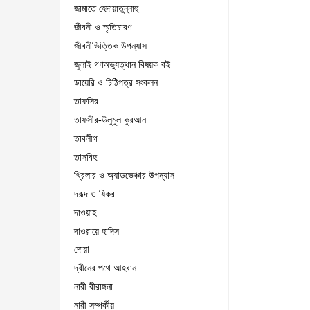
জামাতে হেদায়াতুন্নাহু
জীবনী ও স্মৃতিচারণ
জীবনীভিত্তিক উপন্যাস
জুলাই গণঅভ্যুত্থান বিষয়ক বই
ডায়েরি ও চিঠিপত্র সংকলন
তাফসির
তাফসীর-উলুমুল কুরআন
তাবলীগ
তাসবিহ
থ্রিলার ও অ্যাডভেঞ্চার উপন্যাস
দরূদ ও যিকর
দাওয়াহ
দাওরায়ে হাদিস
দোয়া
দ্বীনের পথে আহবান
নারী বীরাঙ্গনা
নারী সম্পর্কীয়