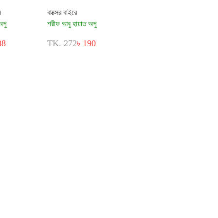
ে
বাক্সের বাইরে
অপু
শরীফ আবু হায়াত অপু
88
TK. 272
৳ 190