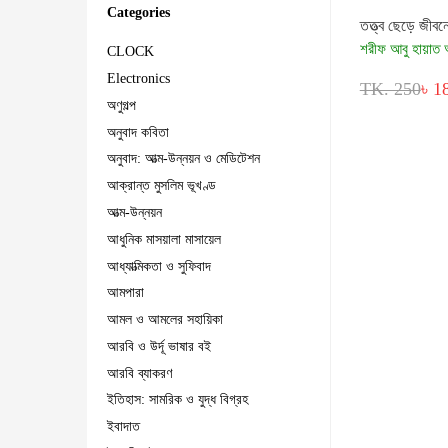
Categories
তত্ত্ব ছেড়ে জীবন
শরীফ আবু হায়াত 
CLOCK
Electronics
TK. 250
৳ 1
অণুগল্প
অনুবাদ কবিতা
অনুবাদ: আত্ম-উন্নয়ন ও মেডিটেশন
আক্রান্ত মুসলিম ভূখণ্ড
আত্ম-উন্নয়ন
আধুনিক মাসয়ালা মাসায়েল
আধ্যাত্মিকতা ও সুফিবাদ
আমপারা
আমল ও আমলের সহায়িকা
আরবি ও উর্দূ ভাষার বই
আরবি ব্যাকরণ
ইতিহাস: সামরিক ও যুদ্ধ বিগ্রহ
ইবাদাত