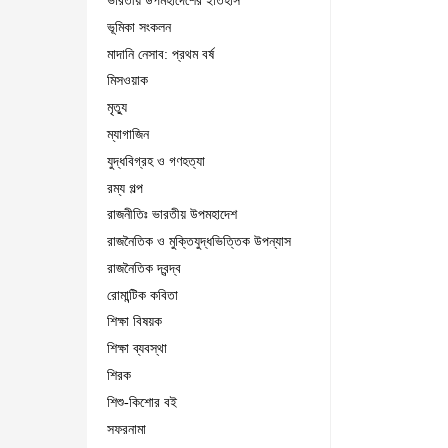
ভারতীয় উপমহাদেশের ইতিহাস
ভূমিকা সংকলন
মাদানি নেসাব: প্রথম বর্ষ
মিসওয়াক
মৃত্যু
ম্যাগাজিন
যুদ্ধবিগ্রহ ও গণহত্যা
রম্য গল্প
রাজনীতিঃ ভারতীয় উপমহাদেশ
রাজনৈতিক ও মুক্তিযুদ্ধভিত্তিক উপন্যাস
রাজনৈতিক দ্বন্দ্ব
রোমান্টিক কবিতা
শিক্ষা বিষয়ক
শিক্ষা ব্যবস্থা
শিরক
শিশু-কিশোর বই
সফরনামা