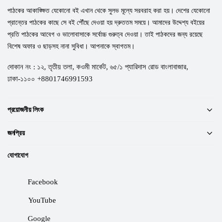
পাঠকের আকাঙ্ক্ষিত যেকোনো বই এখান থেকে সুলভ মূল্যে সরবরাহ করা হয়। দেশের যেকোনো
প্রান্তের পাঠকের কাছে সে বই পৌঁছে দেওয়া হয় দ্রুততম সময়ে। আমাদের উদ্দেশ্য বইয়ের
প্রতি পাঠকের আবেগ ও ভালোবাসাকে সর্বোচ্চ গুরুত্ব দেওয়া। তাই পাঠকদের জন্য রয়েছে
বিশেষ অফার ও ছাড়সহ নানা সুবিধা। আপনাকে স্বাগতম।
দোকান নং : ১২, তৃতীয় তলা, কওমী মার্কেট, ৬৫/১ প্যারিদাস রোড বাংলাবাজার,
ঢাকা-১১০০ +8801746991593
প্রয়োজনীয় লিংক
জনপ্রিয়
যোগাযোগ
Facebook
YouTube
Google