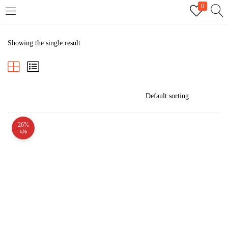
0
LOGIN
REGISTER
Showing the single result
Enter your username and password to login.
26%
Remember me
ছাড়
Login
Lost password?