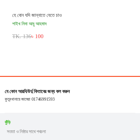
হে বোন যদি জান্নাতে যেতে চাও
শাইখ নিদা আবু আহমাদ
TK. 136
৳ 100
যে কোন আরবি/উর্দু কিতাবের জন্য কল করুন
কুতুবখানায়ে জামেয়া 01746991593
কুঁড়ি
সততা ও নিষ্ঠার সাথে পথচলা