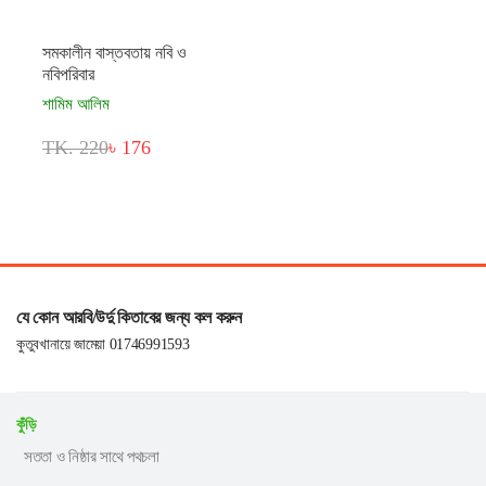
সমকালীন বাস্তবতায় নবি ও
নবিপরিবার
শামিম আলিম
TK. 220
৳ 176
যে কোন আরবি/উর্দু কিতাবের জন্য কল করুন
কুতুবখানায়ে জামেয়া 01746991593
কুঁড়ি
সততা ও নিষ্ঠার সাথে পথচলা