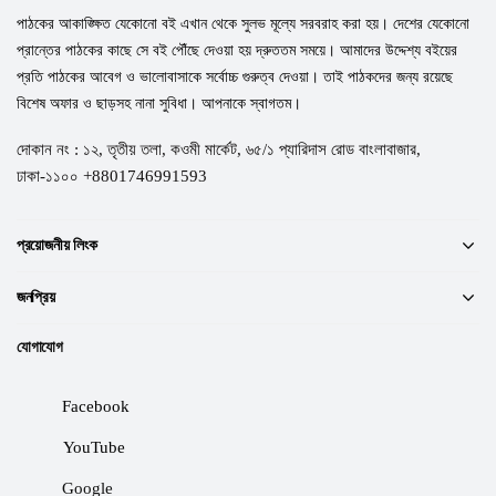
পাঠকের আকাঙ্ক্ষিত যেকোনো বই এখান থেকে সুলভ মূল্যে সরবরাহ করা হয়। দেশের যেকোনো
প্রান্তের পাঠকের কাছে সে বই পৌঁছে দেওয়া হয় দ্রুততম সময়ে। আমাদের উদ্দেশ্য বইয়ের
প্রতি পাঠকের আবেগ ও ভালোবাসাকে সর্বোচ্চ গুরুত্ব দেওয়া। তাই পাঠকদের জন্য রয়েছে
বিশেষ অফার ও ছাড়সহ নানা সুবিধা। আপনাকে স্বাগতম।
দোকান নং : ১২, তৃতীয় তলা, কওমী মার্কেট, ৬৫/১ প্যারিদাস রোড বাংলাবাজার,
ঢাকা-১১০০ +8801746991593
প্রয়োজনীয় লিংক
জনপ্রিয়
যোগাযোগ
Facebook
YouTube
Google