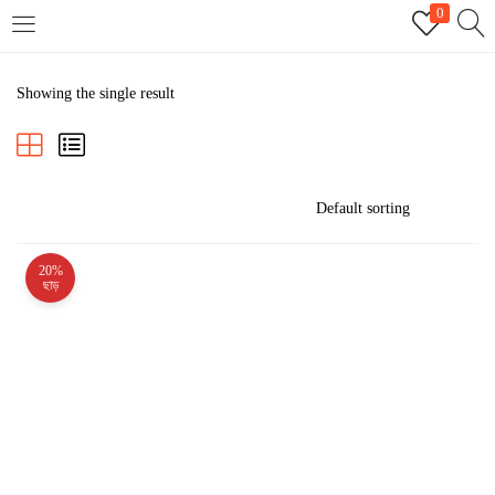
0
LOGIN
REGISTER
Showing the single result
Enter your username and password to login.
20%
Remember me
ছাড়
Login
Lost password?