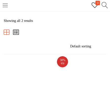
0
LOGIN
REGISTER
Showing all 2 results
Enter your username and password to login.
30%
Remember me
ছাড়
Login
Lost password?