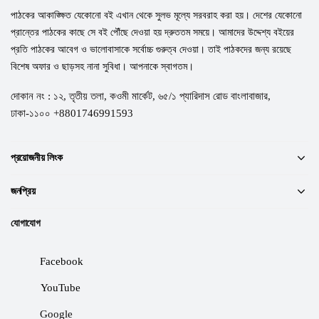
পাঠকের আকাঙ্ক্ষিত যেকোনো বই এখান থেকে সুলভ মূল্যে সরবরাহ করা হয়। দেশের যেকোনো
প্রান্তের পাঠকের কাছে সে বই পৌঁছে দেওয়া হয় দ্রুততম সময়ে। আমাদের উদ্দেশ্য বইয়ের
প্রতি পাঠকের আবেগ ও ভালোবাসাকে সর্বোচ্চ গুরুত্ব দেওয়া। তাই পাঠকদের জন্য রয়েছে
বিশেষ অফার ও ছাড়সহ নানা সুবিধা। আপনাকে স্বাগতম।
দোকান নং : ১২, তৃতীয় তলা, কওমী মার্কেট, ৬৫/১ প্যারিদাস রোড বাংলাবাজার,
ঢাকা-১১০০ +8801746991593
প্রয়োজনীয় লিংক
জনপ্রিয়
যোগাযোগ
Facebook
YouTube
Google