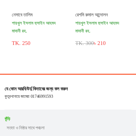
নেসাবে তালিম
রেশমি রুমাল আন্দোলন
শায়খুল ইসলাম হুসাইন আহমদ
শায়খুল ইসলাম হুসাইন আহমদ
মাদানী রহ.
মাদানী রহ.
TK. 250
TK. 300
৳ 210
যে কোন আরবি/উর্দু কিতাবের জন্য কল করুন
কুতুবখানায়ে জামেয়া 01746991593
কুঁড়ি
সততা ও নিষ্ঠার সাথে পথচলা