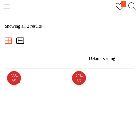
0
LOGIN
REGISTER
Showing all 2 results
Enter your username and password to login.
38%
20%
Remember me
ছাড়
ছাড়
Login
Lost password?