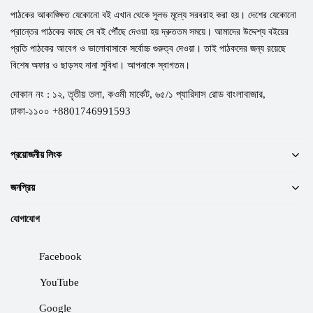
পাঠকের আকাঙ্ক্ষিত যেকোনো বই এখান থেকে সুলভ মূল্যে সরবরাহ করা হয়। দেশের যেকোনো
প্রান্তের পাঠকের কাছে সে বই পৌঁছে দেওয়া হয় দ্রুততম সময়ে। আমাদের উদ্দেশ্য বইয়ের
প্রতি পাঠকের আবেগ ও ভালোবাসাকে সর্বোচ্চ গুরুত্ব দেওয়া। তাই পাঠকদের জন্য রয়েছে
বিশেষ অফার ও ছাড়সহ নানা সুবিধা। আপনাকে স্বাগতম।
দোকান নং : ১২, তৃতীয় তলা, কওমী মার্কেট, ৬৫/১ প্যারিদাস রোড বাংলাবাজার,
ঢাকা-১১০০ +8801746991593
প্রয়োজনীয় লিংক
জনপ্রিয়
যোগাযোগ
Facebook
YouTube
Google