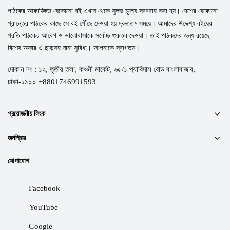
পাঠকের আকাঙ্ক্ষিত যেকোনো বই এখান থেকে সুলভ মূল্যে সরবরাহ করা হয়। দেশের যেকোনো
প্রান্তের পাঠকের কাছে সে বই পৌঁছে দেওয়া হয় দ্রুততম সময়ে। আমাদের উদ্দেশ্য বইয়ের
প্রতি পাঠকের আবেগ ও ভালোবাসাকে সর্বোচ্চ গুরুত্ব দেওয়া। তাই পাঠকদের জন্য রয়েছে
বিশেষ অফার ও ছাড়সহ নানা সুবিধা। আপনাকে স্বাগতম।
দোকান নং : ১২, তৃতীয় তলা, কওমী মার্কেট, ৬৫/১ প্যারিদাস রোড বাংলাবাজার,
ঢাকা-১১০০ +8801746991593
প্রয়োজনীয় লিংক
জনপ্রিয়
যোগাযোগ
Facebook
YouTube
Google