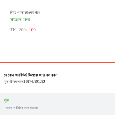
ফিরে এসো তাওবার পথে
সাইয়্যেদা হাবিবা
TK. 200
৳ 100
যে কোন আরবি/উর্দু কিতাবের জন্য কল করুন
কুতুবখানায়ে জামেয়া 01746991593
কুঁড়ি
সততা ও নিষ্ঠার সাথে পথচলা