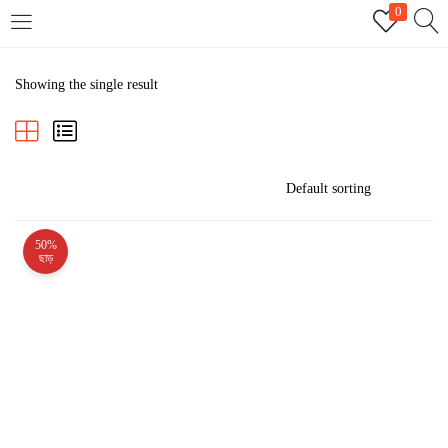
0
LOGIN
REGISTER
Showing the single result
Enter your username and password to login.
50%
Remember me
ছাড়
Login
Lost password?