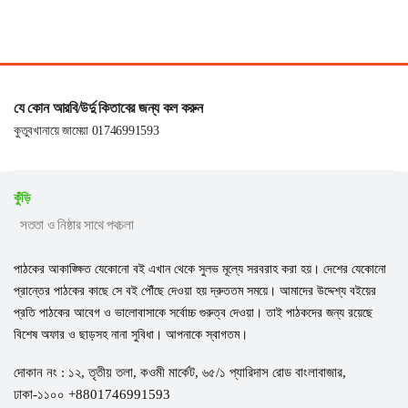
যে কোন আরবি/উর্দু কিতাবের জন্য কল করুন
কুতুবখানায়ে জামেয়া 01746991593
কুঁড়ি
সততা ও নিষ্ঠার সাথে পথচলা
পাঠকের আকাঙ্ক্ষিত যেকোনো বই এখান থেকে সুলভ মূল্যে সরবরাহ করা হয়। দেশের যেকোনো
প্রান্তের পাঠকের কাছে সে বই পৌঁছে দেওয়া হয় দ্রুততম সময়ে। আমাদের উদ্দেশ্য বইয়ের
প্রতি পাঠকের আবেগ ও ভালোবাসাকে সর্বোচ্চ গুরুত্ব দেওয়া। তাই পাঠকদের জন্য রয়েছে
বিশেষ অফার ও ছাড়সহ নানা সুবিধা। আপনাকে স্বাগতম।
দোকান নং : ১২, তৃতীয় তলা, কওমী মার্কেট, ৬৫/১ প্যারিদাস রোড বাংলাবাজার,
ঢাকা-১১০০ +8801746991593