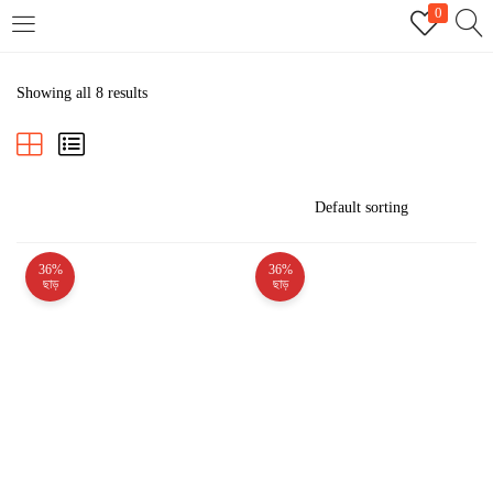
0
LOGIN
REGISTER
Showing all 8 results
Enter your username and password to login.
36%
36%
Remember me
ছাড়
ছাড়
Login
Lost password?