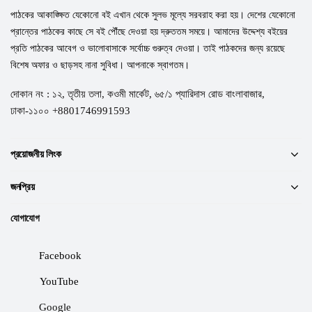
পাঠকের আকাঙ্ক্ষিত যেকোনো বই এখান থেকে সুলভ মূল্যে সরবরাহ করা হয়। দেশের যেকোনো
প্রান্তের পাঠকের কাছে সে বই পৌঁছে দেওয়া হয় দ্রুততম সময়ে। আমাদের উদ্দেশ্য বইয়ের
প্রতি পাঠকের আবেগ ও ভালোবাসাকে সর্বোচ্চ গুরুত্ব দেওয়া। তাই পাঠকদের জন্য রয়েছে
বিশেষ অফার ও ছাড়সহ নানা সুবিধা। আপনাকে স্বাগতম।
দোকান নং : ১২, তৃতীয় তলা, কওমী মার্কেট, ৬৫/১ প্যারিদাস রোড বাংলাবাজার,
ঢাকা-১১০০ +8801746991593
প্রয়োজনীয় লিংক
জনপ্রিয়
যোগাযোগ
Facebook
YouTube
Google