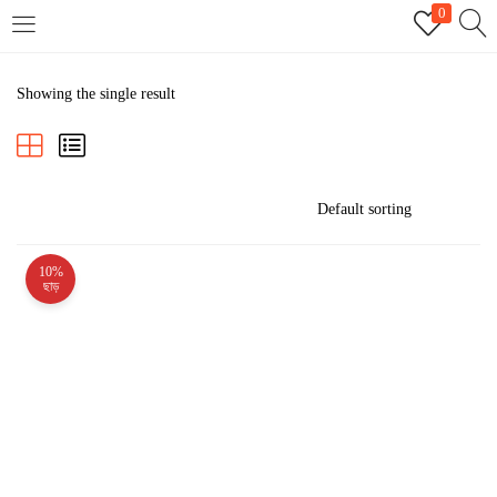
0
LOGIN
REGISTER
Showing the single result
Enter your username and password to login.
10%
Remember me
ছাড়
Login
Lost password?