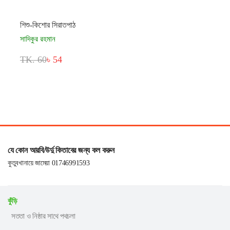
শিশু-কিশোর সিরাতপাঠ
সাদিকুর রহমান
TK. 60
৳ 54
যে কোন আরবি/উর্দু কিতাবের জন্য কল করুন
কুতুবখানায়ে জামেয়া 01746991593
কুঁড়ি
সততা ও নিষ্ঠার সাথে পথচলা