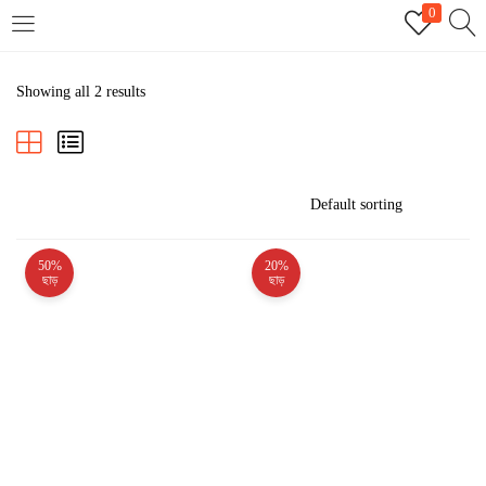
0
LOGIN
REGISTER
Showing all 2 results
Enter your username and password to login.
50%
20%
Remember me
ছাড়
ছাড়
Login
Lost password?