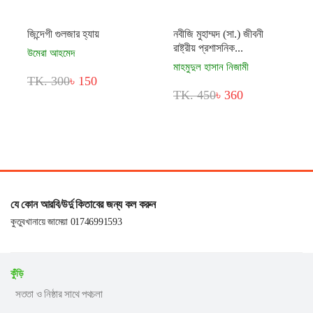
জিন্দেগী গুলজার হ্যায়
নবীজি মুহাম্মদ (সা.) জীবনী
রাষ্ট্রীয় প্রশাসনিক...
উমেরা আহমেদ
মাহমুদুল হাসান নিজামী
TK. 300
৳ 150
TK. 450
৳ 360
যে কোন আরবি/উর্দু কিতাবের জন্য কল করুন
কুতুবখানায়ে জামেয়া 01746991593
কুঁড়ি
সততা ও নিষ্ঠার সাথে পথচলা