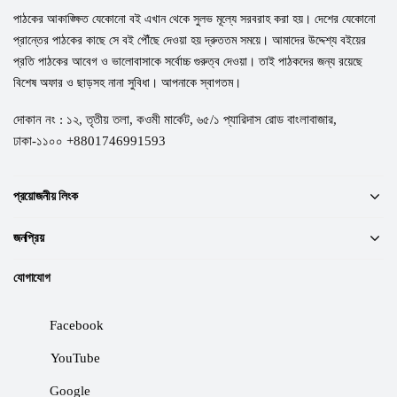
পাঠকের আকাঙ্ক্ষিত যেকোনো বই এখান থেকে সুলভ মূল্যে সরবরাহ করা হয়। দেশের যেকোনো
প্রান্তের পাঠকের কাছে সে বই পৌঁছে দেওয়া হয় দ্রুততম সময়ে। আমাদের উদ্দেশ্য বইয়ের
প্রতি পাঠকের আবেগ ও ভালোবাসাকে সর্বোচ্চ গুরুত্ব দেওয়া। তাই পাঠকদের জন্য রয়েছে
বিশেষ অফার ও ছাড়সহ নানা সুবিধা। আপনাকে স্বাগতম।
দোকান নং : ১২, তৃতীয় তলা, কওমী মার্কেট, ৬৫/১ প্যারিদাস রোড বাংলাবাজার,
ঢাকা-১১০০ +8801746991593
প্রয়োজনীয় লিংক
জনপ্রিয়
যোগাযোগ
Facebook
YouTube
Google