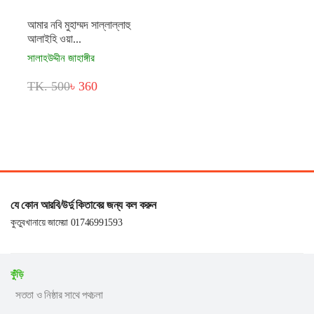
আমার নবি মুহাম্মদ সাল্লাল্লাহু
আলাইহি ওয়া...
সালাহউদ্দীন জাহাঙ্গীর
TK. 500
৳ 360
যে কোন আরবি/উর্দু কিতাবের জন্য কল করুন
কুতুবখানায়ে জামেয়া 01746991593
কুঁড়ি
সততা ও নিষ্ঠার সাথে পথচলা