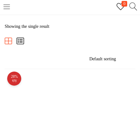
0
LOGIN
REGISTER
Showing the single result
Enter your username and password to login.
28%
Remember me
ছাড়
Login
Lost password?