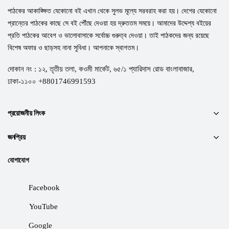
পাঠকের আকাঙ্ক্ষিত যেকোনো বই এখান থেকে সুলভ মূল্যে সরবরাহ করা হয়। দেশের যেকোনো
প্রান্তের পাঠকের কাছে সে বই পৌঁছে দেওয়া হয় দ্রুততম সময়ে। আমাদের উদ্দেশ্য বইয়ের
প্রতি পাঠকের আবেগ ও ভালোবাসাকে সর্বোচ্চ গুরুত্ব দেওয়া। তাই পাঠকদের জন্য রয়েছে
বিশেষ অফার ও ছাড়সহ নানা সুবিধা। আপনাকে স্বাগতম।
দোকান নং : ১২, তৃতীয় তলা, কওমী মার্কেট, ৬৫/১ প্যারিদাস রোড বাংলাবাজার,
ঢাকা-১১০০ +8801746991593
প্রয়োজনীয় লিংক
জনপ্রিয়
যোগাযোগ
Facebook
YouTube
Google