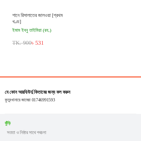
শানে রিসালাতের জালওয়া [প্রথম
খণ্ড]
ইমাম ইবনু তাইমিয়া (রহ.)
TK. 900
৳ 531
যে কোন আরবি/উর্দু কিতাবের জন্য কল করুন
কুতুবখানায়ে জামেয়া 01746991593
কুঁড়ি
সততা ও নিষ্ঠার সাথে পথচলা