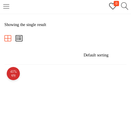
0
LOGIN
REGISTER
Showing the single result
Enter your username and password to login.
41%
Remember me
ছাড়
Login
Lost password?