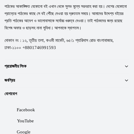
পাঠকের আকাঙ্ক্ষিত যেকোনো বই এখান থেকে সুলভ মূল্যে সরবরাহ করা হয়। দেশের যেকোনো
প্রান্তের পাঠকের কাছে সে বই পৌঁছে দেওয়া হয় দ্রুততম সময়ে। আমাদের উদ্দেশ্য বইয়ের
প্রতি পাঠকের আবেগ ও ভালোবাসাকে সর্বোচ্চ গুরুত্ব দেওয়া। তাই পাঠকদের জন্য রয়েছে
বিশেষ অফার ও ছাড়সহ নানা সুবিধা। আপনাকে স্বাগতম।
দোকান নং : ১২, তৃতীয় তলা, কওমী মার্কেট, ৬৫/১ প্যারিদাস রোড বাংলাবাজার,
ঢাকা-১১০০ +8801746991593
প্রয়োজনীয় লিংক
জনপ্রিয়
যোগাযোগ
Facebook
YouTube
Google