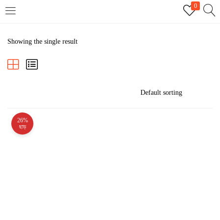
0
LOGIN
REGISTER
Showing the single result
Enter your username and password to login.
26%
Remember me
ছাড়
Login
Lost password?