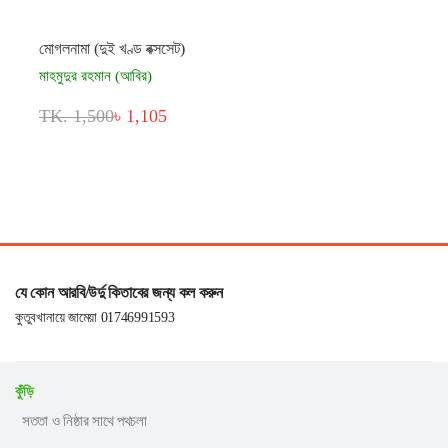
মোগলনামা (দুই খণ্ড বক্সসেট)
মাহমুদুর রহমান (আবির)
TK. 1,500
৳ 1,105
যে কোন আরবি/উর্দু কিতাবের জন্য কল করুন
কুতুবখানায়ে জামেয়া 01746991593
কুঁড়ি
সততা ও নিষ্ঠার সাথে পথচলা