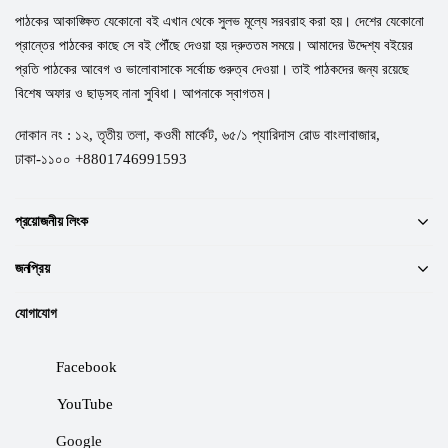
পাঠকের আকাঙ্ক্ষিত যেকোনো বই এখান থেকে সুলভ মূল্যে সরবরাহ করা হয়। দেশের যেকোনো
প্রান্তের পাঠকের কাছে সে বই পৌঁছে দেওয়া হয় দ্রুততম সময়ে। আমাদের উদ্দেশ্য বইয়ের
প্রতি পাঠকের আবেগ ও ভালোবাসাকে সর্বোচ্চ গুরুত্ব দেওয়া। তাই পাঠকদের জন্য রয়েছে
বিশেষ অফার ও ছাড়সহ নানা সুবিধা। আপনাকে স্বাগতম।
দোকান নং : ১২, তৃতীয় তলা, কওমী মার্কেট, ৬৫/১ প্যারিদাস রোড বাংলাবাজার,
ঢাকা-১১০০ +8801746991593
প্রয়োজনীয় লিংক
জনপ্রিয়
যোগাযোগ
Facebook
YouTube
Google