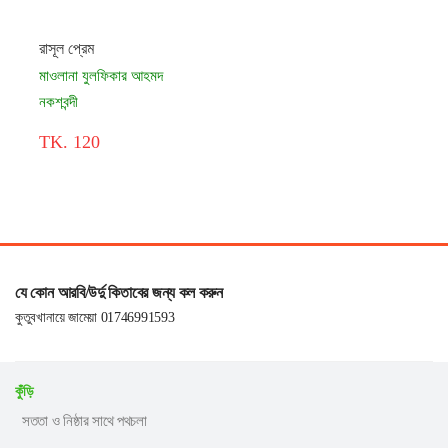
রাসূল প্রেম
মাওলানা যুলফিকার আহমদ
নকশবন্দী
TK. 120
যে কোন আরবি/উর্দু কিতাবের জন্য কল করুন
কুতুবখানায়ে জামেয়া 01746991593
কুঁড়ি
সততা ও নিষ্ঠার সাথে পথচলা