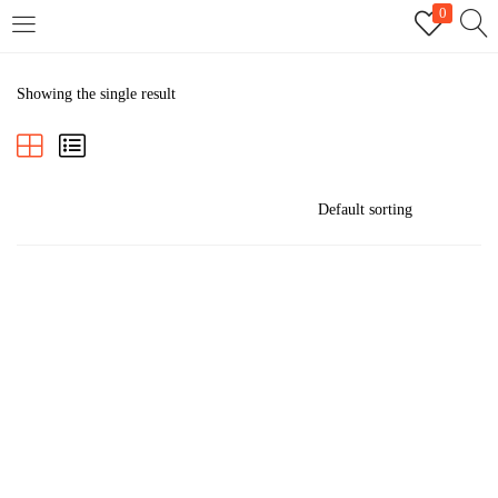
0
LOGIN
REGISTER
Showing the single result
Enter your username and password to login.
Remember me
Login
Lost password?