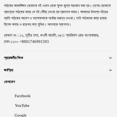
পাঠকের আকাঙ্ক্ষিত যেকোনো বই এখান থেকে সুলভ মূল্যে সরবরাহ করা হয়। দেশের যেকোনো
প্রান্তের পাঠকের কাছে সে বই পৌঁছে দেওয়া হয় দ্রুততম সময়ে। আমাদের উদ্দেশ্য বইয়ের
প্রতি পাঠকের আবেগ ও ভালোবাসাকে সর্বোচ্চ গুরুত্ব দেওয়া। তাই পাঠকদের জন্য রয়েছে
বিশেষ অফার ও ছাড়সহ নানা সুবিধা। আপনাকে স্বাগতম।
দোকান নং : ১২, তৃতীয় তলা, কওমী মার্কেট, ৬৫/১ প্যারিদাস রোড বাংলাবাজার,
ঢাকা-১১০০ +8801746991593
প্রয়োজনীয় লিংক
জনপ্রিয়
যোগাযোগ
Facebook
YouTube
Google