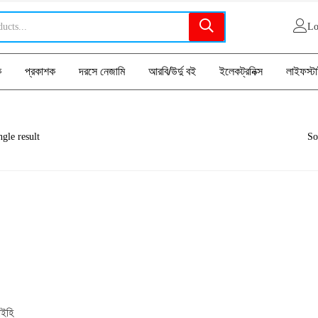
Lo
ক
প্রকাশক
দরসে নেজামি
আরবি/উর্দু বই
ইলেকট্রনিক্স
লাইফস্ট
gle result
So
াইহি