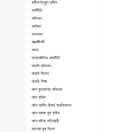
হাদীস-উলুমুল হাদীস
অর্থনীতি
অভিধান
আকিদা
আখলাক
আত্মজীবনী
আদব
আন্তর্জাতিক রাজনীতি
আরবি অভিধান
আরবি কিতাব
আরবি শিক্ষা
আল কুরআনের অভিধান
আল হাদিস
আল-আমীন রিসার্চ পাবলিকেশন
আল-মক্কা বুক হাউস
আল-মদিনা লাইব্রেরী
আলেয়া বুক ডিপো