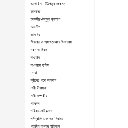
ডায়েরি ও চিঠিপত্র সংকলন
তাফসির
তাফসীর-উলুমুল কুরআন
তাবলীগ
তাসবিহ
থ্রিলার ও অ্যাডভেঞ্চার উপন্যাস
দরূদ ও যিকর
দাওয়াহ
দাওরায়ে হাদিস
দোয়া
দ্বীনের পথে আহবান
নারী বীরাঙ্গনা
নারী সম্পর্কীয়
পরকাল
পরিবার-পরিকল্পনা
পর্নগ্রাফি এবং এর নিরাময়
প্রাচীন বাংলার ইতিহাস