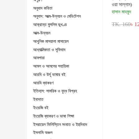
ওয়া সাল্লাম)
অনুবাদ কবিতা
হাসান মাহমুদ
অনুবাদ: আত্ম-উন্নয়ন ও মেডিটেশন
TK. 160
৳ 1
আক্রান্ত মুসলিম ভূখণ্ড
আত্ম-উন্নয়ন
আধুনিক মাসয়ালা মাসায়েল
আধ্যাত্মিকতা ও সুফিবাদ
আমপারা
আমল ও আমলের সহায়িকা
আরবি ও উর্দূ ভাষার বই
আরবি ব্যাকরণ
ইতিহাস: সামরিক ও যুদ্ধ বিগ্রহ
ইবাদাত
ইংরেজি বই
ইংরেজি ব্যাকরণ ও ভাষা শিক্ষা
ইসরায়েল ফিলিস্তিন সংঘাত ও ইহুদিবাদ
ইসলামি অঞ্চল