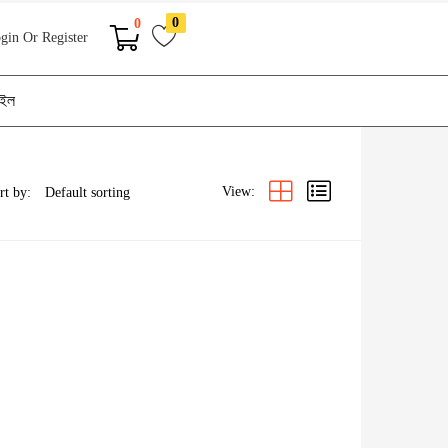
0
0
gin Or Register
াইল
View:
rt by: