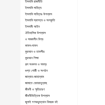
ইসলামি রাজনীতি
ইসলামি সাহিত্য
ইসলামি সাহিত্যঃ উপন্যাস
ইসলামি স্থাপত্য ও সংস্কৃতি
ইসলামী আইন
ঐতিহাসিক উপন্যাস
ও সমকালীন বিশ্ব
কাফন-দাফন
কুরআন ও তাফসীর
কুরআন শিক্ষা
গল্প সংকলন ও সমগ্র
গুপ্ত গোষ্ঠী ও সংগঠন
জান্নাত-জাহান্নাম
জামাতে হেদায়াতুন্নাহু
জীবনী ও স্মৃতিচারণ
জীবনীভিত্তিক উপন্যাস
জুলাই গণঅভ্যুত্থান বিষয়ক বই