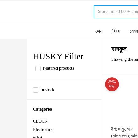
হোম
বিষয়
লেখ
ঘাসফুল
HUSKY Filter
Showing the sin
Featured products
25%
ছাড়
In stock
Categories
CLOCK
ইশকে মুহাম্মাদ
Electronics
(সাল্লাল্লাহু আল
অণুগল্প