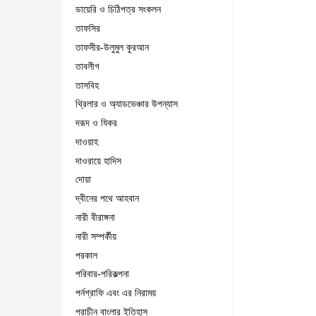
ডায়েরি ও চিঠিপত্র সংকলন
তাফসির
তাফসীর-উলুমুল কুরআন
তাবলীগ
তাসবিহ
থ্রিলার ও অ্যাডভেঞ্চার উপন্যাস
দরূদ ও যিকর
দাওয়াহ
দাওরায়ে হাদিস
দোয়া
দ্বীনের পথে আহবান
নারী বীরাঙ্গনা
নারী সম্পর্কীয়
পরকাল
পরিবার-পরিকল্পনা
পর্নগ্রাফি এবং এর নিরাময়
প্রাচীন বাংলার ইতিহাস