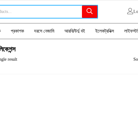
Lo
ক
প্রকাশক
দরসে নেজামি
আরবি/উর্দু বই
ইলেকট্রনিক্স
লাইফস্ট
িকেশন্স
gle result
So