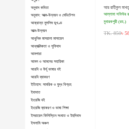
আর রাহীকুল মাখত
অনুবাদ কবিতা
আল্লামা সফিউর 
অনুবাদ: আত্ম-উন্নয়ন ও মেডিটেশন
মুবারকপুরী (রহ.)
আক্রান্ত মুসলিম ভূখণ্ড
আত্ম-উন্নয়ন
TK. 850
৳ 5
আধুনিক মাসয়ালা মাসায়েল
আধ্যাত্মিকতা ও সুফিবাদ
আমপারা
আমল ও আমলের সহায়িকা
আরবি ও উর্দূ ভাষার বই
আরবি ব্যাকরণ
ইতিহাস: সামরিক ও যুদ্ধ বিগ্রহ
ইবাদাত
ইংরেজি বই
ইংরেজি ব্যাকরণ ও ভাষা শিক্ষা
ইসরায়েল ফিলিস্তিন সংঘাত ও ইহুদিবাদ
ইসলামি অঞ্চল