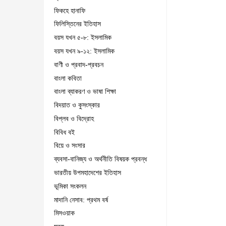
ফিকহে হানাফি
ফিলিস্তিনের ইতিহাস
বয়স যখন ৫-৮: ইসলামিক
বয়স যখন ৯-১২: ইসলামিক
বাণী ও প্রবাদ-প্রবচন
বাংলা কবিতা
বাংলা ব্যাকরণ ও ভাষা শিক্ষা
বিদয়াত ও কুসংস্কার
বিপ্লব ও বিদ্রোহ
বিবিধ বই
বিয়ে ও সংসার
ব্যবসা-বানিজ্য ও অর্থনীতি বিষয়ক প্রবন্ধ
ভারতীয় উপমহাদেশের ইতিহাস
ভূমিকা সংকলন
মাদানি নেসাব: প্রথম বর্ষ
মিসওয়াক