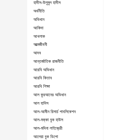
হাদীস-উলুমুল হাদীস
অর্থনীতি
অভিধান
আকিদা
আখলাক
আত্মজীবনী
আদব
আন্তর্জাতিক রাজনীতি
আরবি অভিধান
আরবি কিতাব
আরবি শিক্ষা
আল কুরআনের অভিধান
আল হাদিস
আল-আমীন রিসার্চ পাবলিকেশন
আল-মক্কা বুক হাউস
আল-মদিনা লাইব্রেরী
আলেয়া বুক ডিপো