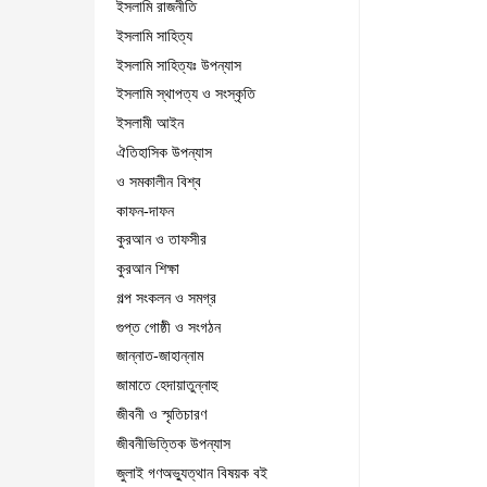
ইসলামি রাজনীতি
ইসলামি সাহিত্য
ইসলামি সাহিত্যঃ উপন্যাস
ইসলামি স্থাপত্য ও সংস্কৃতি
ইসলামী আইন
ঐতিহাসিক উপন্যাস
ও সমকালীন বিশ্ব
কাফন-দাফন
কুরআন ও তাফসীর
কুরআন শিক্ষা
গল্প সংকলন ও সমগ্র
গুপ্ত গোষ্ঠী ও সংগঠন
জান্নাত-জাহান্নাম
জামাতে হেদায়াতুন্নাহু
জীবনী ও স্মৃতিচারণ
জীবনীভিত্তিক উপন্যাস
জুলাই গণঅভ্যুত্থান বিষয়ক বই