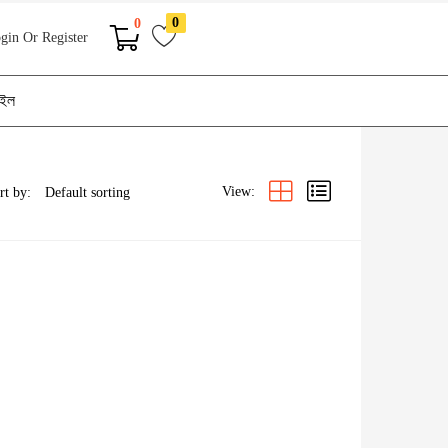
0
0
gin Or Register
াইল
View:
rt by: