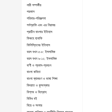
নারী সম্পর্কীয়
পরকাল
পরিবার-পরিকল্পনা
পর্নগ্রাফি এবং এর নিরাময়
প্রাচীন বাংলার ইতিহাস
ফিকহে হানাফি
ফিলিস্তিনের ইতিহাস
বয়স যখন ৫-৮: ইসলামিক
বয়স যখন ৯-১২: ইসলামিক
বাণী ও প্রবাদ-প্রবচন
বাংলা কবিতা
বাংলা ব্যাকরণ ও ভাষা শিক্ষা
বিদয়াত ও কুসংস্কার
বিপ্লব ও বিদ্রোহ
বিবিধ বই
বিয়ে ও সংসার