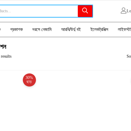
Lo
ক
প্রকাশক
দরসে নেজামি
আরবি/উর্দু বই
ইলেকট্রনিক্স
লাইফস্ট
াশন
results
So
30%
ছাড়