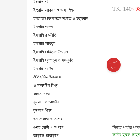
ইংরেজি বই
TK. 140
৳ 9
ইংরেজি ব্যাকরণ ও ভাষা শিক্ষা
ইসরায়েল ফিলিস্তিন সংঘাত ও ইহুদিবাদ
ইসলামি অঞ্চল
ইসলামি রাজনীতি
ইসলামি সাহিত্য
ইসলামি সাহিত্যঃ উপন্যাস
ইসলামি স্থাপত্য ও সংস্কৃতি
29%
ছাড়
ইসলামী আইন
ঐতিহাসিক উপন্যাস
ও সমকালীন বিশ্ব
কাফন-দাফন
কুরআন ও তাফসীর
কুরআন শিক্ষা
গল্প সংকলন ও সমগ্র
সিরাত পাঠের পূর্ব
গুপ্ত গোষ্ঠী ও সংগঠন
আমীর ইবনে আহম
জান্নাত-জাহান্নাম