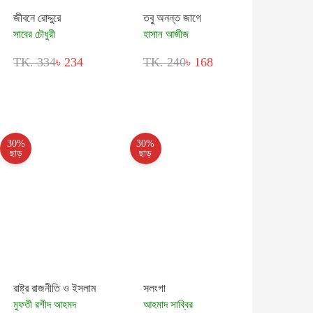
জীবনে রোদ্দুরে
তবু অনন্ত জাগে
সাবের চৌধুরী
হাসান আজীজ
TK. 334
৳ 234
TK. 240
৳ 168
30%
30%
ছাড়
ছাড়
রাষ্ট্র রাজনীতি ও ইসলাম
সলংগা
মুফতী রশীদ আহমদ
আহমাদ সাব্বির