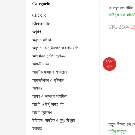
Categories
আরতুগরুল গাজি
আইনুল হক কাসিম
CLOCK
Electronics
TK. 216
৳ 1
অণুগল্প
অনুবাদ কবিতা
অনুবাদ: আত্ম-উন্নয়ন ও মেডিটেশন
আক্রান্ত মুসলিম ভূখণ্ড
30%
আত্ম-উন্নয়ন
ছাড়
আধুনিক মাসয়ালা মাসায়েল
আধ্যাত্মিকতা ও সুফিবাদ
আমপারা
আমল ও আমলের সহায়িকা
আরবি ও উর্দূ ভাষার বই
আরবি ব্যাকরণ
ইতিহাস: সামরিক ও যুদ্ধ বিগ্রহ
নতুন দিনের গল্প 
ইবাদাত
নকীব মাহমুদ