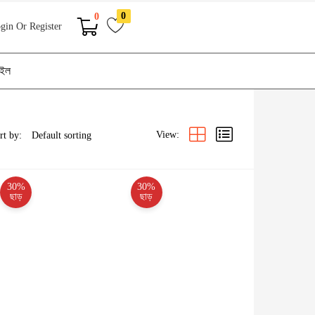
0
0
gin Or Register
াইল
View:
rt by:
30%
30%
ছাড়
ছাড়