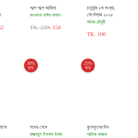
গল্পে গল্পে আকিদা
চতুর্ভুজ ৮ম সংখ্যা,
সেপ্টেম্বর ২০২৫
ী
মাওলানা নাঈম হাসান
সাবের চৌধুরী
52
TK. 220
৳ 154
TK. 100
30%
25%
ছাড়
ছাড়
শোনো
পথের শেষে
বুনোফুলের দিন
হুজ্জাতুল ইসলাম ইমাম
আতিক ফারুক