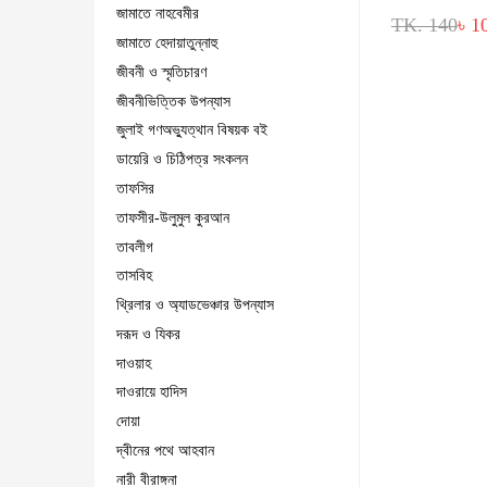
জামাতে নাহবেমীর
TK. 140
৳ 1
জামাতে হেদায়াতুন্নাহু
জীবনী ও স্মৃতিচারণ
জীবনীভিত্তিক উপন্যাস
জুলাই গণঅভ্যুত্থান বিষয়ক বই
ডায়েরি ও চিঠিপত্র সংকলন
তাফসির
তাফসীর-উলুমুল কুরআন
তাবলীগ
তাসবিহ
থ্রিলার ও অ্যাডভেঞ্চার উপন্যাস
দরূদ ও যিকর
দাওয়াহ
দাওরায়ে হাদিস
দোয়া
দ্বীনের পথে আহবান
নারী বীরাঙ্গনা