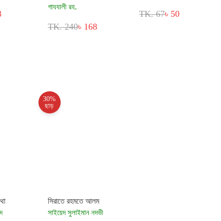
গাযযালী রহ.
8
TK. 67
৳ 50
TK. 240
৳ 168
30%
ছাড়
কথা
সিরাতে রহমতে আলম
দ
সাইয়েদ সুলাইমান নদভী