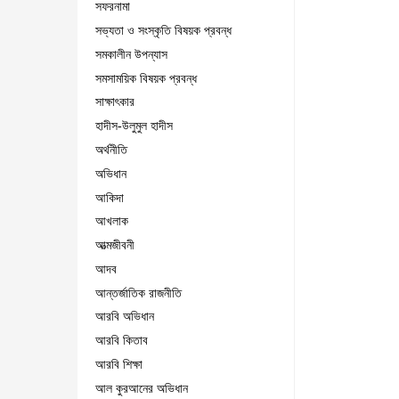
সফরনামা
সভ্যতা ও সংস্কৃতি বিষয়ক প্রবন্ধ
সমকালীন উপন্যাস
সমসাময়িক বিষয়ক প্রবন্ধ
সাক্ষাৎকার
হাদীস-উলুমুল হাদীস
অর্থনীতি
অভিধান
আকিদা
আখলাক
আত্মজীবনী
আদব
আন্তর্জাতিক রাজনীতি
আরবি অভিধান
আরবি কিতাব
আরবি শিক্ষা
আল কুরআনের অভিধান