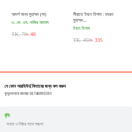
আদর্শ মানব মুহাম্মদ (সা)
সীরাতে ইবনে হিশাম : হযরত
মুহাম্মদ...
এ. কে. এম. নাজির আহমদ
ইবনে হিশাম
TK. 70
৳ 48
TK. 450
৳ 335
যে কোন আরবি/উর্দু কিতাবের জন্য কল করুন
কুতুবখানায়ে জামেয়া 01746991593
কুঁড়ি
সততা ও নিষ্ঠার সাথে পথচলা