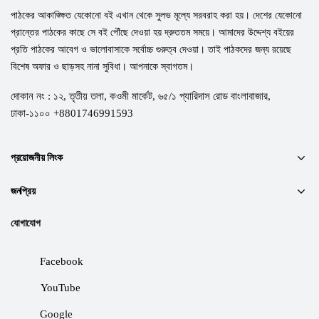
পাঠকের আকাঙ্ক্ষিত যেকোনো বই এখান থেকে সুলভ মূল্যে সরবরাহ করা হয়। দেশের যেকোনো
প্রান্তের পাঠকের কাছে সে বই পৌঁছে দেওয়া হয় দ্রুততম সময়ে। আমাদের উদ্দেশ্য বইয়ের
প্রতি পাঠকের আবেগ ও ভালোবাসাকে সর্বোচ্চ গুরুত্ব দেওয়া। তাই পাঠকদের জন্য রয়েছে
বিশেষ অফার ও ছাড়সহ নানা সুবিধা। আপনাকে স্বাগতম।
দোকান নং : ১২, তৃতীয় তলা, কওমী মার্কেট, ৬৫/১ প্যারিদাস রোড বাংলাবাজার,
ঢাকা-১১০০ +8801746991593
প্রয়োজনীয় লিংক
জনপ্রিয়
যোগাযোগ
Facebook
YouTube
Google