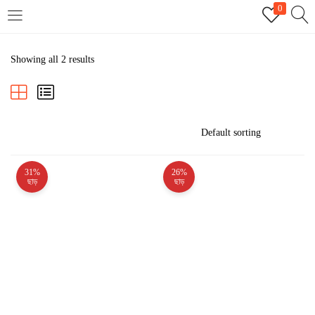
0
LOGIN
REGISTER
Showing all 2 results
Enter your username and password to login.
31%
26%
Remember me
ছাড়
ছাড়
Login
Lost password?