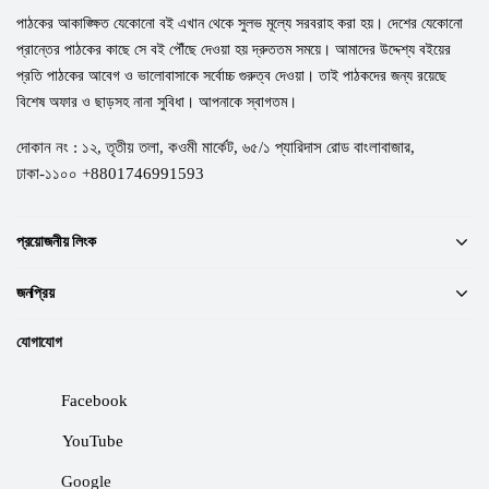
পাঠকের আকাঙ্ক্ষিত যেকোনো বই এখান থেকে সুলভ মূল্যে সরবরাহ করা হয়। দেশের যেকোনো
প্রান্তের পাঠকের কাছে সে বই পৌঁছে দেওয়া হয় দ্রুততম সময়ে। আমাদের উদ্দেশ্য বইয়ের
প্রতি পাঠকের আবেগ ও ভালোবাসাকে সর্বোচ্চ গুরুত্ব দেওয়া। তাই পাঠকদের জন্য রয়েছে
বিশেষ অফার ও ছাড়সহ নানা সুবিধা। আপনাকে স্বাগতম।
দোকান নং : ১২, তৃতীয় তলা, কওমী মার্কেট, ৬৫/১ প্যারিদাস রোড বাংলাবাজার,
ঢাকা-১১০০ +8801746991593
প্রয়োজনীয় লিংক
জনপ্রিয়
যোগাযোগ
Facebook
YouTube
Google