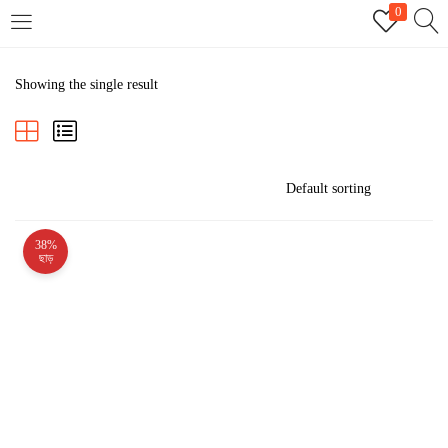
0
LOGIN
REGISTER
Showing the single result
Enter your username and password to login.
38%
Remember me
ছাড়
Login
Lost password?