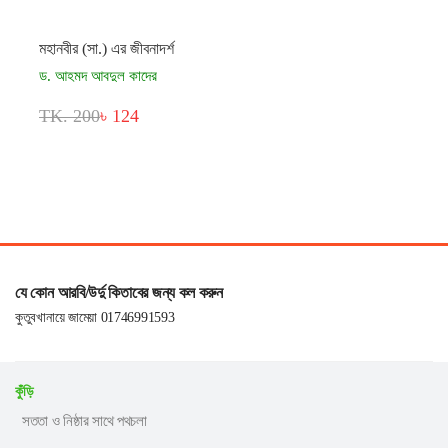
মহানবীর (সা.) এর জীবনাদর্শ
ড. আহমদ আবদুল কাদের
TK. 200
৳ 124
যে কোন আরবি/উর্দু কিতাবের জন্য কল করুন
কুতুবখানায়ে জামেয়া 01746991593
কুঁড়ি
সততা ও নিষ্ঠার সাথে পথচলা