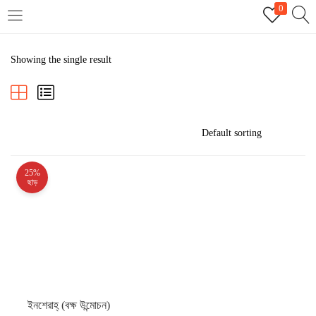
0
LOGIN
REGISTER
Showing the single result
Enter your username and password to login.
25%
Remember me
ছাড়
Login
Lost password?
ইনশেরাহ্ (বক্ষ উন্মোচন)