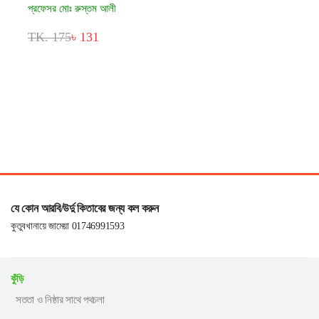
প্রফেসর মোঃ রুস্তম আলী
TK. 175
৳ 131
যে কোন আরবি/উর্দু কিতাবের জন্য কল করুন
কুতুবখানায়ে জামেয়া 01746991593
কুঁড়ি
সততা ও নিষ্ঠার সাথে পথচলা