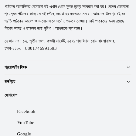
পাঠকের আকাঙ্ক্ষিত যেকোনো বই এখান থেকে সুলভ মূল্যে সরবরাহ করা হয়। দেশের যেকোনো
প্রান্তের পাঠকের কাছে সে বই পৌঁছে দেওয়া হয় দ্রুততম সময়ে। আমাদের উদ্দেশ্য বইয়ের
প্রতি পাঠকের আবেগ ও ভালোবাসাকে সর্বোচ্চ গুরুত্ব দেওয়া। তাই পাঠকদের জন্য রয়েছে
বিশেষ অফার ও ছাড়সহ নানা সুবিধা। আপনাকে স্বাগতম।
দোকান নং : ১২, তৃতীয় তলা, কওমী মার্কেট, ৬৫/১ প্যারিদাস রোড বাংলাবাজার,
ঢাকা-১১০০ +8801746991593
প্রয়োজনীয় লিংক
জনপ্রিয়
যোগাযোগ
Facebook
YouTube
Google