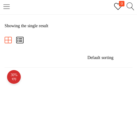
0
LOGIN
REGISTER
Showing the single result
Enter your username and password to login.
30%
Remember me
ছাড়
Login
Lost password?