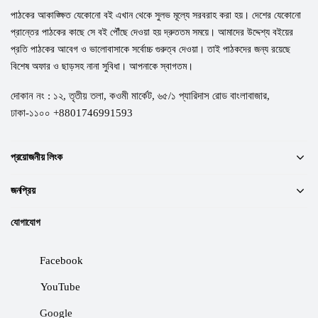
পাঠকের আকাঙ্ক্ষিত যেকোনো বই এখান থেকে সুলভ মূল্যে সরবরাহ করা হয়। দেশের যেকোনো
প্রান্তের পাঠকের কাছে সে বই পৌঁছে দেওয়া হয় দ্রুততম সময়ে। আমাদের উদ্দেশ্য বইয়ের
প্রতি পাঠকের আবেগ ও ভালোবাসাকে সর্বোচ্চ গুরুত্ব দেওয়া। তাই পাঠকদের জন্য রয়েছে
বিশেষ অফার ও ছাড়সহ নানা সুবিধা। আপনাকে স্বাগতম।
দোকান নং : ১২, তৃতীয় তলা, কওমী মার্কেট, ৬৫/১ প্যারিদাস রোড বাংলাবাজার,
ঢাকা-১১০০ +8801746991593
প্রয়োজনীয় লিংক
জনপ্রিয়
যোগাযোগ
Facebook
YouTube
Google