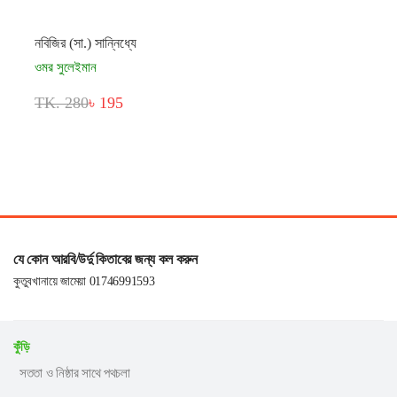
নবিজির (সা.) সান্নিধ্যে
ওমর সুলেইমান
TK. 280
৳ 195
যে কোন আরবি/উর্দু কিতাবের জন্য কল করুন
কুতুবখানায়ে জামেয়া 01746991593
কুঁড়ি
সততা ও নিষ্ঠার সাথে পথচলা