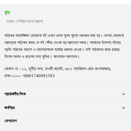
কুঁড়ি
সততা ও নিষ্ঠার সাথে পথচলা
পাঠকের আকাঙ্ক্ষিত যেকোনো বই এখান থেকে সুলভ মূল্যে সরবরাহ করা হয়। দেশের যেকোনো
প্রান্তের পাঠকের কাছে সে বই পৌঁছে দেওয়া হয় দ্রুততম সময়ে। আমাদের উদ্দেশ্য বইয়ের
প্রতি পাঠকের আবেগ ও ভালোবাসাকে সর্বোচ্চ গুরুত্ব দেওয়া। তাই পাঠকদের জন্য রয়েছে
বিশেষ অফার ও ছাড়সহ নানা সুবিধা। আপনাকে স্বাগতম।
দোকান নং : ১২, তৃতীয় তলা, কওমী মার্কেট, ৬৫/১ প্যারিদাস রোড বাংলাবাজার,
ঢাকা-১১০০ +8801746991593
প্রয়োজনীয় লিংক
জনপ্রিয়
যোগাযোগ