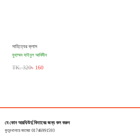
সাহিত্যের ক্লাস
মুহাম্মদ যাইনুল আবিদীন
TK. 320
৳ 160
যে কোন আরবি/উর্দু কিতাবের জন্য কল করুন
কুতুবখানায়ে জামেয়া 01746991593