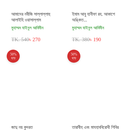
আমাদের নবীজি সাল্লাল্লাহু
ইমাম আবু হানীফা রহ. আকাশে
আলাইহি ওয়াসাল্লাম
অঙ্কিত...
মুহাম্মদ যাইনুল আবিদীন
মুহাম্মদ যাইনুল আবিদীন
TK. 540
৳ 270
TK. 380
৳ 190
50%
50%
ছাড়
ছাড়
জাদু নয় কুদরত
তারাবীহ এবং মাযহাববিরোধী শিবির