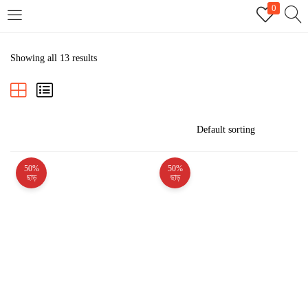
0
LOGIN
REGISTER
Showing all 13 results
Enter your username and password to login.
50%
50%
Remember me
ছাড়
ছাড়
Login
Lost password?