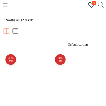
0
LOGIN
REGISTER
Showing all 12 results
Enter your username and password to login.
30%
30%
Remember me
ছাড়
ছাড়
Login
Lost password?