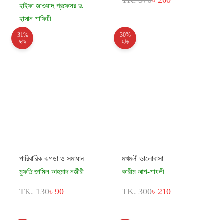
TK. 370
৳ 260
হাইফা জাওয়াদ
প্রফেসর ড.
,
হাসান শাফিয়ী
31%
30%
TK. 125
৳ 98
ছাড়
ছাড়
পারিবারিক ঝগড়া ও সমাধান
মখমলী ভালোবাসা
মুফতি জামিল আহমাদ নজীরী
কারীম আশ-শাযলী
TK. 130
৳ 90
TK. 300
৳ 210