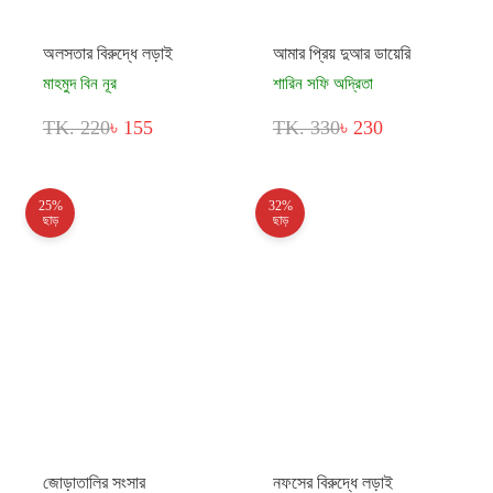
অলসতার বিরুদ্ধে লড়াই
আমার প্রিয় দুআর ডায়েরি
মাহমুদ বিন নূর
শারিন সফি অদ্রিতা
TK. 220
৳ 155
TK. 330
৳ 230
25%
32%
ছাড়
ছাড়
জোড়াতালির সংসার
নফসের বিরুদ্ধে লড়াই