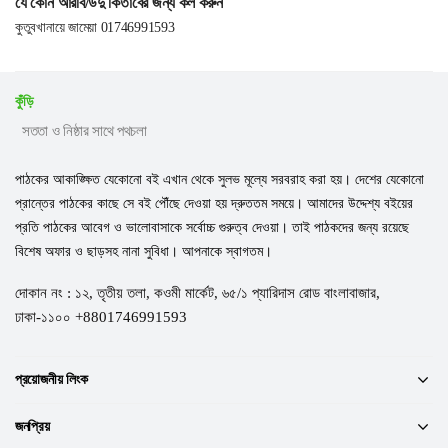
যে কোন আরবি/উর্দু কিতাবের জন্য কল করুন
কুতুবখানায়ে জামেয়া 01746991593
কুঁড়ি
সততা ও নিষ্ঠার সাথে পথচলা
পাঠকের আকাঙ্ক্ষিত যেকোনো বই এখান থেকে সুলভ মূল্যে সরবরাহ করা হয়। দেশের যেকোনো
প্রান্তের পাঠকের কাছে সে বই পৌঁছে দেওয়া হয় দ্রুততম সময়ে। আমাদের উদ্দেশ্য বইয়ের
প্রতি পাঠকের আবেগ ও ভালোবাসাকে সর্বোচ্চ গুরুত্ব দেওয়া। তাই পাঠকদের জন্য রয়েছে
বিশেষ অফার ও ছাড়সহ নানা সুবিধা। আপনাকে স্বাগতম।
দোকান নং : ১২, তৃতীয় তলা, কওমী মার্কেট, ৬৫/১ প্যারিদাস রোড বাংলাবাজার,
ঢাকা-১১০০ +8801746991593
প্রয়োজনীয় লিংক
জনপ্রিয়