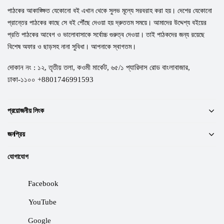
পাঠকের আকাঙ্ক্ষিত যেকোনো বই এখান থেকে সুলভ মূল্যে সরবরাহ করা হয়। দেশের যেকোনো
প্রান্তের পাঠকের কাছে সে বই পৌঁছে দেওয়া হয় দ্রুততম সময়ে। আমাদের উদ্দেশ্য বইয়ের
প্রতি পাঠকের আবেগ ও ভালোবাসাকে সর্বোচ্চ গুরুত্ব দেওয়া। তাই পাঠকদের জন্য রয়েছে
বিশেষ অফার ও ছাড়সহ নানা সুবিধা। আপনাকে স্বাগতম।
দোকান নং : ১২, তৃতীয় তলা, কওমী মার্কেট, ৬৫/১ প্যারিদাস রোড বাংলাবাজার,
ঢাকা-১১০০ +8801746991593
প্রয়োজনীয় লিংক
জনপ্রিয়
যোগাযোগ
Facebook
YouTube
Google