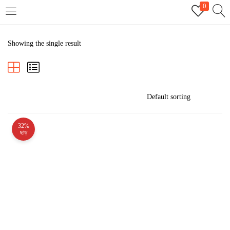
0
LOGIN
REGISTER
Showing the single result
Enter your username and password to login.
32%
Remember me
ছাড়
Login
Lost password?