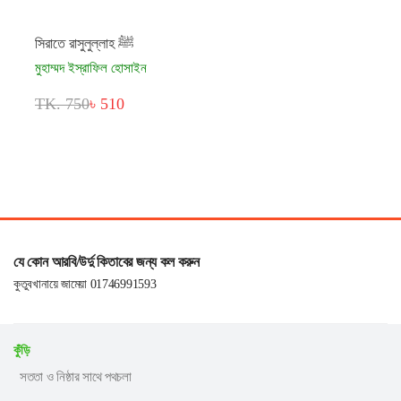
সিরাতে রাসুলুল্লাহ ﷺ
মুহাম্মদ ইস্রাফিল হোসাইন
TK. 750
৳ 510
যে কোন আরবি/উর্দু কিতাবের জন্য কল করুন
কুতুবখানায়ে জামেয়া 01746991593
কুঁড়ি
সততা ও নিষ্ঠার সাথে পথচলা