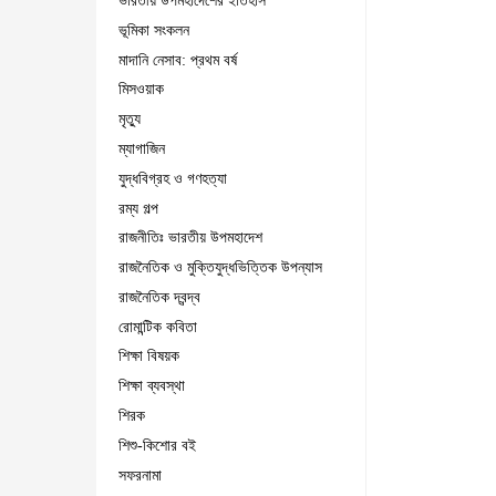
ভারতীয় উপমহাদেশের ইতিহাস
ভূমিকা সংকলন
মাদানি নেসাব: প্রথম বর্ষ
মিসওয়াক
মৃত্যু
ম্যাগাজিন
যুদ্ধবিগ্রহ ও গণহত্যা
রম্য গল্প
রাজনীতিঃ ভারতীয় উপমহাদেশ
রাজনৈতিক ও মুক্তিযুদ্ধভিত্তিক উপন্যাস
রাজনৈতিক দ্বন্দ্ব
রোমান্টিক কবিতা
শিক্ষা বিষয়ক
শিক্ষা ব্যবস্থা
শিরক
শিশু-কিশোর বই
সফরনামা