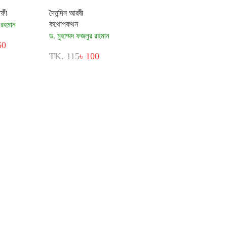
াফী
দৈনন্দিন আরবী
কথোপকথন
 রহমান
ড. মুহাম্মদ ফজলুর রহমান
60
TK. 115
৳ 100