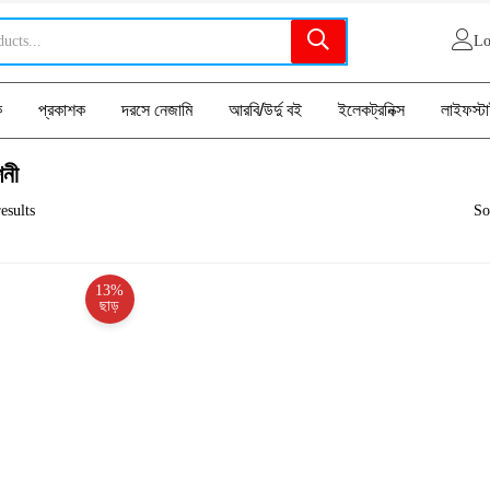
Lo
ক
প্রকাশক
দরসে নেজামি
আরবি/উর্দু বই
ইলেকট্রনিক্স
লাইফস্ট
শনী
esults
So
13%
ছাড়