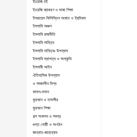
ইংরেজি বই
ইংরেজি ব্যাকরণ ও ভাষা শিক্ষা
ইসরায়েল ফিলিস্তিন সংঘাত ও ইহুদিবাদ
ইসলামি অঞ্চল
ইসলামি রাজনীতি
ইসলামি সাহিত্য
ইসলামি সাহিত্যঃ উপন্যাস
ইসলামি স্থাপত্য ও সংস্কৃতি
ইসলামী আইন
ঐতিহাসিক উপন্যাস
ও সমকালীন বিশ্ব
কাফন-দাফন
কুরআন ও তাফসীর
কুরআন শিক্ষা
গল্প সংকলন ও সমগ্র
গুপ্ত গোষ্ঠী ও সংগঠন
জান্নাত-জাহান্নাম