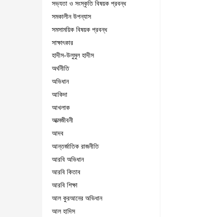
সভ্যতা ও সংস্কৃতি বিষয়ক প্রবন্ধ
সমকালীন উপন্যাস
সমসাময়িক বিষয়ক প্রবন্ধ
সাক্ষাৎকার
হাদীস-উলুমুল হাদীস
অর্থনীতি
অভিধান
আকিদা
আখলাক
আত্মজীবনী
আদব
আন্তর্জাতিক রাজনীতি
আরবি অভিধান
আরবি কিতাব
আরবি শিক্ষা
আল কুরআনের অভিধান
আল হাদিস