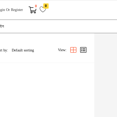
0
0
gin Or Register
াইল
View:
rt by: