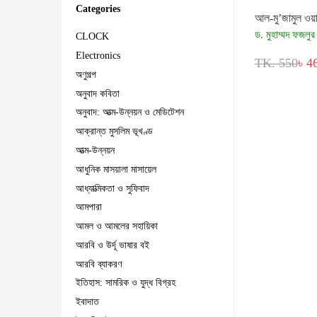
Categories
আল-মু’জামুল ওয়
ড. মুহাম্মদ ফজলুর
CLOCK
Electronics
TK. 550
৳ 4
অণুগল্প
অনুবাদ কবিতা
অনুবাদ: আত্ম-উন্নয়ন ও মেডিটেশন
আক্রান্ত মুসলিম ভূখণ্ড
আত্ম-উন্নয়ন
আধুনিক মাসয়ালা মাসায়েল
আধ্যাত্মিকতা ও সুফিবাদ
আমপারা
আমল ও আমলের সহায়িকা
আরবি ও উর্দূ ভাষার বই
আরবি ব্যাকরণ
ইতিহাস: সামরিক ও যুদ্ধ বিগ্রহ
ইবাদাত