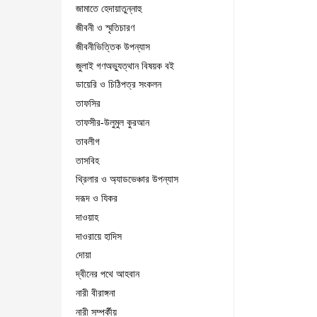
জামাতে হেদায়াতুন্নাহু
জীবনী ও স্মৃতিচারণ
জীবনীভিত্তিক উপন্যাস
জুলাই গণঅভ্যুত্থান বিষয়ক বই
ডায়েরি ও চিঠিপত্র সংকলন
তাফসির
তাফসীর-উলুমুল কুরআন
তাবলীগ
তাসবিহ
থ্রিলার ও অ্যাডভেঞ্চার উপন্যাস
দরূদ ও যিকর
দাওয়াহ
দাওরায়ে হাদিস
দোয়া
দ্বীনের পথে আহবান
নারী বীরাঙ্গনা
নারী সম্পর্কীয়