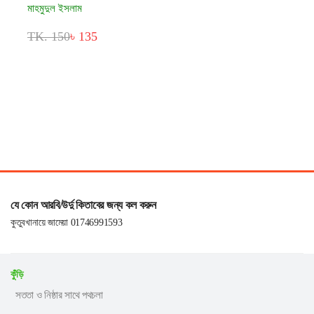
মাহমুদুল ইসলাম
TK. 150
৳ 135
যে কোন আরবি/উর্দু কিতাবের জন্য কল করুন
কুতুবখানায়ে জামেয়া 01746991593
কুঁড়ি
সততা ও নিষ্ঠার সাথে পথচলা