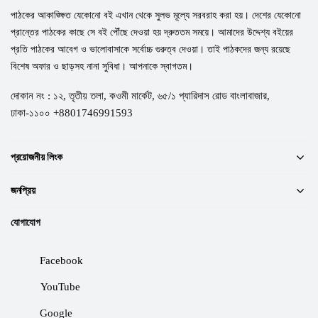
পাঠকের আকাঙ্ক্ষিত যেকোনো বই এখান থেকে সুলভ মূল্যে সরবরাহ করা হয়। দেশের যেকোনো
প্রান্তের পাঠকের কাছে সে বই পৌঁছে দেওয়া হয় দ্রুততম সময়ে। আমাদের উদ্দেশ্য বইয়ের
প্রতি পাঠকের আবেগ ও ভালোবাসাকে সর্বোচ্চ গুরুত্ব দেওয়া। তাই পাঠকদের জন্য রয়েছে
বিশেষ অফার ও ছাড়সহ নানা সুবিধা। আপনাকে স্বাগতম।
দোকান নং : ১২, তৃতীয় তলা, কওমী মার্কেট, ৬৫/১ প্যারিদাস রোড বাংলাবাজার,
ঢাকা-১১০০ +8801746991593
প্রয়োজনীয় লিংক
জনপ্রিয়
যোগাযোগ
Facebook
YouTube
Google