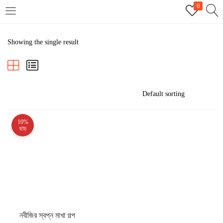
0
LOGIN
REGISTER
Showing the single result
Enter your username and password to login.
10%
Remember me
ছাড়
Login
Lost password?
নবীজির স্বপ্ন মাখা গল্প