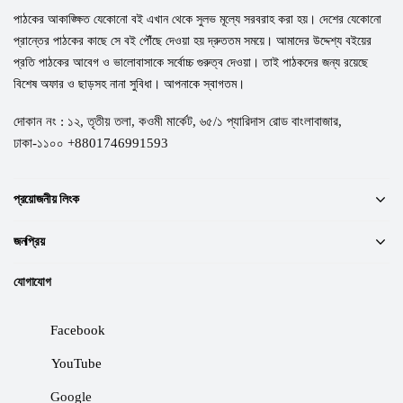
পাঠকের আকাঙ্ক্ষিত যেকোনো বই এখান থেকে সুলভ মূল্যে সরবরাহ করা হয়। দেশের যেকোনো
প্রান্তের পাঠকের কাছে সে বই পৌঁছে দেওয়া হয় দ্রুততম সময়ে। আমাদের উদ্দেশ্য বইয়ের
প্রতি পাঠকের আবেগ ও ভালোবাসাকে সর্বোচ্চ গুরুত্ব দেওয়া। তাই পাঠকদের জন্য রয়েছে
বিশেষ অফার ও ছাড়সহ নানা সুবিধা। আপনাকে স্বাগতম।
দোকান নং : ১২, তৃতীয় তলা, কওমী মার্কেট, ৬৫/১ প্যারিদাস রোড বাংলাবাজার,
ঢাকা-১১০০ +8801746991593
প্রয়োজনীয় লিংক
জনপ্রিয়
যোগাযোগ
Facebook
YouTube
Google