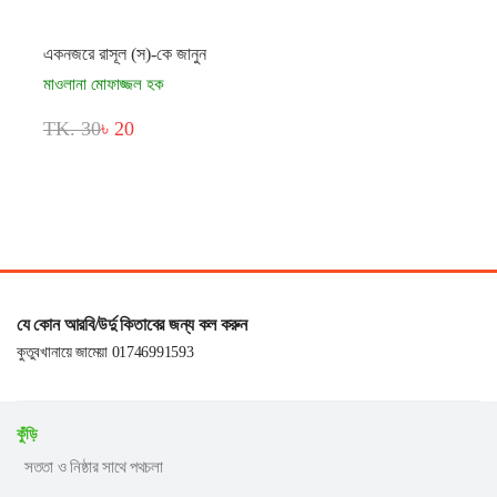
একনজরে রাসূল (স)-কে জানুন
মাওলানা মোফাজ্জল হক
TK. 30
৳ 20
যে কোন আরবি/উর্দু কিতাবের জন্য কল করুন
কুতুবখানায়ে জামেয়া 01746991593
কুঁড়ি
সততা ও নিষ্ঠার সাথে পথচলা