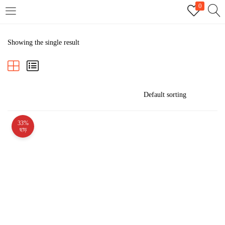
0
LOGIN
REGISTER
Showing the single result
Enter your username and password to login.
33%
Remember me
ছাড়
Login
Lost password?