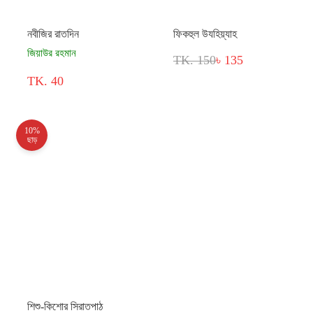
নবীজির রাতদিন
ফিকহুল উযহিয়্যাহ
জিয়াউর রহমান
TK. 150
৳ 135
TK. 40
10%
ছাড়
শিশু-কিশোর সিরাতপাঠ