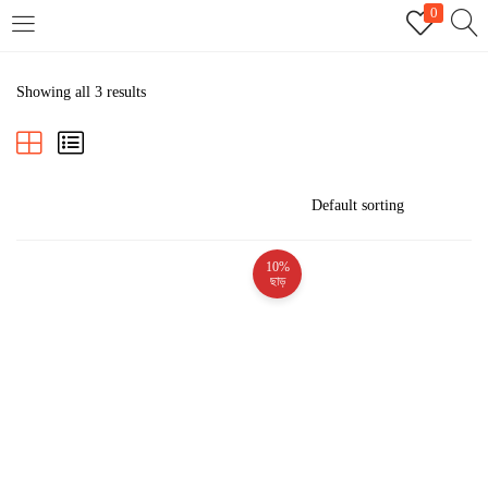
0
LOGIN
REGISTER
Showing all 3 results
Enter your username and password to login.
10%
Remember me
ছাড়
Login
Lost password?