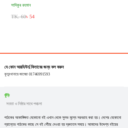
সাদিকুর রহমান
TK. 60
৳ 54
যে কোন আরবি/উর্দু কিতাবের জন্য কল করুন
কুতুবখানায়ে জামেয়া 01746991593
কুঁড়ি
সততা ও নিষ্ঠার সাথে পথচলা
পাঠকের আকাঙ্ক্ষিত যেকোনো বই এখান থেকে সুলভ মূল্যে সরবরাহ করা হয়। দেশের যেকোনো
প্রান্তের পাঠকের কাছে সে বই পৌঁছে দেওয়া হয় দ্রুততম সময়ে। আমাদের উদ্দেশ্য বইয়ের