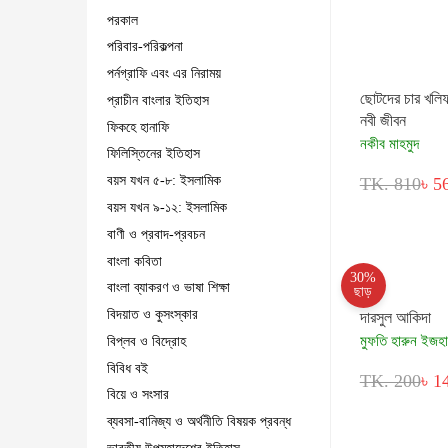
পরকাল
পরিবার-পরিকল্পনা
পর্নগ্রাফি এবং এর নিরাময়
ছোটদের চার খলি
প্রাচীন বাংলার ইতিহাস
নবী জীবন
ফিকহে হানাফি
নকীব মাহমুদ
ফিলিস্তিনের ইতিহাস
বয়স যখন ৫-৮: ইসলামিক
TK. 810
৳ 5
বয়স যখন ৯-১২: ইসলামিক
বাণী ও প্রবাদ-প্রবচন
বাংলা কবিতা
30%
বাংলা ব্যাকরণ ও ভাষা শিক্ষা
ছাড়
বিদয়াত ও কুসংস্কার
দারসুল আকিদা
মুফতি হারুন ইজহ
বিপ্লব ও বিদ্রোহ
বিবিধ বই
TK. 200
৳ 1
বিয়ে ও সংসার
ব্যবসা-বানিজ্য ও অর্থনীতি বিষয়ক প্রবন্ধ