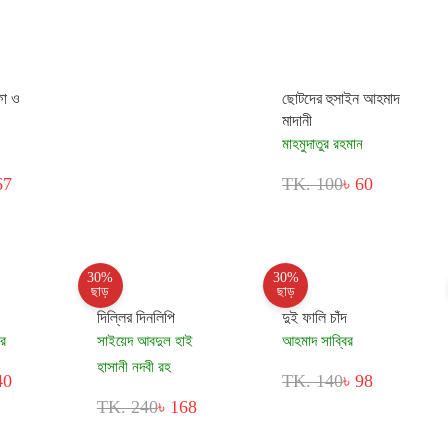
ফা ও
ছোটদের হুসাইন আহমাদ
মাদানী
মাহমুদাতুর রহমান
67
TK. 100
৳ 60
30%
30%
ছাড়
ছাড়
দিল্লির দিনলিপি
দুই ফালি চাঁদ
ার
সাইয়েদ আবদুল হাই
আহমাদ সাব্বির
হাসানী নদবী রহ
40
TK. 140
৳ 98
TK. 240
৳ 168