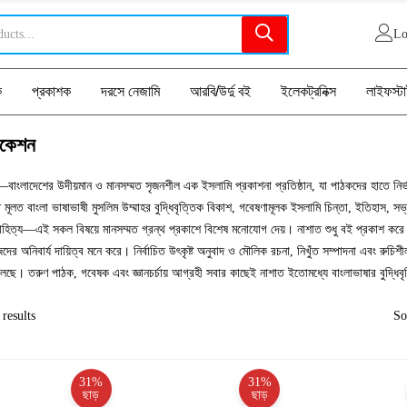
Lo
ক
প্রকাশক
দরসে নেজামি
আরবি/উর্দু বই
ইলেকট্রনিক্স
লাইফস্ট
িকেশন
াংলাদেশের উদীয়মান ও মানসম্মত সৃজনশীল এক ইসলামি প্রকাশনা প্রতিষ্ঠান, যা পাঠকদের হাতে নির্ভরয
ূলত বাংলা ভাষাভাষী মুসলিম উম্মাহর বুদ্ধিবৃত্তিক বিকাশ, গবেষণামূলক ইসলামি চিন্তা, ইতিহাস, সভ্
হিত্য—এই সকল বিষয়ে মানসম্মত গ্রন্থ প্রকাশে বিশেষ মনোযোগ দেয়। নাশাত শুধু বই প্রকাশ করে না;
দের অনিবার্য দায়িত্ব মনে করে। নির্বাচিত উৎকৃষ্ট অনুবাদ ও মৌলিক রচনা, নিখুঁত সম্পাদনা এবং রু
 তুলেছে। তরুণ পাঠক, গবেষক এবং জ্ঞানচর্চায় আগ্রহী সবার কাছেই নাশাত ইতোমধ্যে বাংলাভাষার বুদ্ধিবৃত
results
So
31%
31%
ছাড়
ছাড়