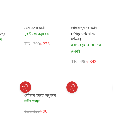
,
খেলাফতব্যবস্থা
খোলাসাতুল কোরআন
য়েল)
(পবিত্র কোরআনের
মুফতী হেদায়াতুল হক
মর্মকথা)
হক
TK. 390
৳ 273
মাওলানা মুহাম্মদ আসলাম
শেখপুরী
TK. 490
৳ 343
28%
40%
ছাড়
ছাড়
ছোটদের হজরত আবু বকর
নকীব মাহমুদ
TK. 125
৳ 90