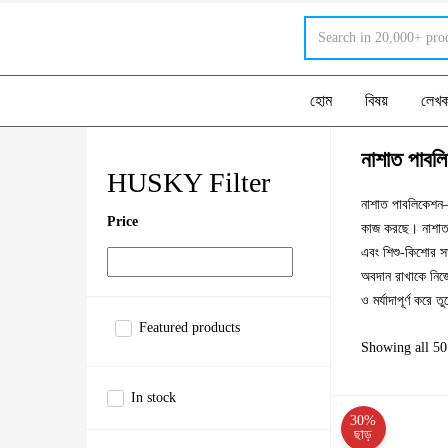
হোম
বিষয়
লেখ
নাশাত পাবল
HUSKY Filter
নাশাত পাবলিকেশন—ব
Price
কাজ করছে। নাশাত ম
এবং শিশু-কিশোর সা
অবদান রাখাকে নিজে
ও মর্যাদাপূর্ণ করে
Featured products
Showing all 50 
In stock
30%
ছাড়