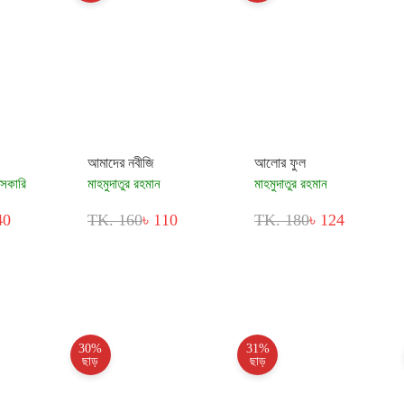
আমাদের নবীজি
আলোর ফুল
সকারি
মাহমুদাতুর রহমান
মাহমুদাতুর রহমান
40
TK. 160
৳ 110
TK. 180
৳ 124
30%
31%
ছাড়
ছাড়