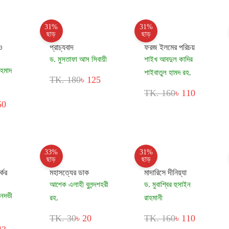
31%
31%
ছাড়
ছাড়
ও
প্রাচ্যবাদ
ফরজ ইলমের পরিচয়
ড. মুসতাফা আস সিবায়ী
শাইখ আবদুল কাদির
আহমাদ
শাইবাতুল হামদ রহ.
TK. 180
৳ 125
TK. 160
৳ 110
60
33%
31%
ছাড়
ছাড়
কের
মহাসত্যের ডাক
মাদারিসে দীনিয়্যা
আশেক এলাহী বুলন্দশহরী
ড. মুবাশ্বির হুসাইন
 নদভী
রহ.
রাহমানী
TK. 30
৳ 20
TK. 160
৳ 110