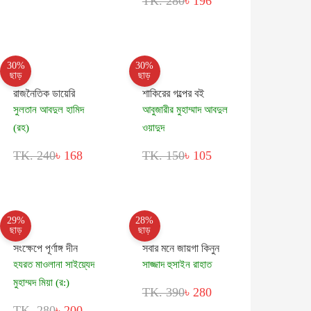
TK. 280
৳ 196
30%
30%
ছাড়
ছাড়
রাজনৈতিক ডায়েরি
শাকিরের গল্পের বই
সুলতান আবদুল হামিদ
আবুজারীর মুহাম্মাদ আবদুল
(রহ)
ওয়াদুদ
TK. 240
৳ 168
TK. 150
৳ 105
29%
28%
ছাড়
ছাড়
সংক্ষেপে পূর্ণাঙ্গ দীন
সবার মনে জায়গা কিনুন
হযরত মাওলানা সাইয়্যেদ
সাজ্জাদ হুসাইন রাহাত
মুহাম্মদ মিয়া (র:)
TK. 390
৳ 280
TK. 280
৳ 200