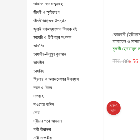
জামাতে হেদায়াতুন্নাহু
জীবনী ও স্মৃতিচারণ
জীবনীভিত্তিক উপন্যাস
জুলাই গণঅভ্যুত্থান বিষয়ক বই
কোরবানী (ইতিহাস
ডায়েরি ও চিঠিপত্র সংকলন
ফাযায়েল ও মাসা
তাফসির
মুফতী হেদায়াতুল 
তাফসীর-উলুমুল কুরআন
TK. 80
৳ 56
তাবলীগ
তাসবিহ
থ্রিলার ও অ্যাডভেঞ্চার উপন্যাস
দরূদ ও যিকর
দাওয়াহ
দাওরায়ে হাদিস
30%
ছাড়
দোয়া
দ্বীনের পথে আহবান
নারী বীরাঙ্গনা
নারী সম্পর্কীয়