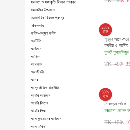
TK. 490
৳ 3
সভ্যতা ও সংস্কৃতি বিষয়ক প্রবন্ধ
সমকালীন উপন্যাস
সমসাময়িক বিষয়ক প্রবন্ধ
সাক্ষাৎকার
28%
ছাড়
হাদীস-উলুমুল হাদীস
মৃত্যুর আগে-পরে 
অর্থনীতি
করণীয় ও বর্জনীয়
অভিধান
মুফতী মুস্তাফিজুর
আকিদা
TK. 490
৳ 3
আখলাক
আত্মজীবনী
আদব
আন্তর্জাতিক রাজনীতি
30%
আরবি অভিধান
ছাড়
আরবি কিতাব
শেকড়ের খোঁজে
ফারহানা হোসেন রু
আরবি শিক্ষা
আল কুরআনের অভিধান
TK. 150
৳ 1
আল হাদিস