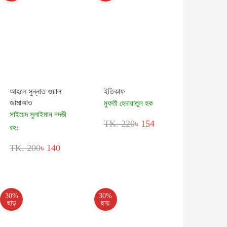
আহলে সুন্নাত ওয়াল
ইতিকাফ
জামাআত
মুফতী হেদায়াতুল হক
সাইয়েদ সুলাইমান নদভী
TK. 220
৳ 154
রহ:
TK. 200
৳ 140
30%
30%
ছাড়
ছাড়