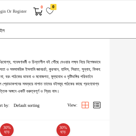
0
0
gin Or Register
াইল
োগ্য, গবেষণাধর্মী ও চিন্তাশীল বই পৌঁছে দেওয়ার লক্ষ্য নিয়ে বিশেষভাবে
যতা ও সমসাময়িক ইসলামি জ্ঞানচর্চা, কুরআন, হাদিস, সিরাত, সুন্নাহ, ফিকহ
 বরং পাঠকের ভাবনা ও মনোজগত, মূল্যবোধ ও দৃষ্টিভঙ্গির পরিবর্তনে
চিশীল প্রোডাকশনের সমন্বয়ে নাশাত তাদের বইসমূহ পাঠকের কাছে গ্রহণযোগ্য
্তিক অঙ্গনে একটি গুরুত্বপূর্ণ ও প্রিয় নাম।
View:
rt by:
30%
30%
ছাড়
ছাড়