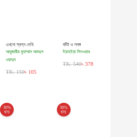
এখনো স্বপ্ন দেখি
কাঁটা ও লবঙ্গ
আবুজারীর মুহাম্মাদ আবদুল
ইয়াহইয়া সিনওয়ার
ওয়াদুদ
TK. 540
৳ 378
TK. 150
৳ 105
30%
30%
ছাড়
ছাড়