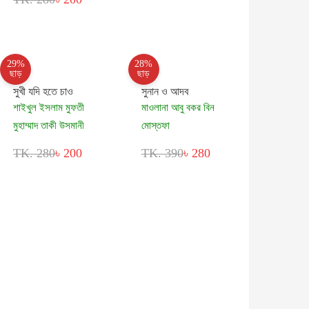
29%
28%
ছাড়
ছাড়
সুখী যদি হতে চাও
সুনান ও আদব
শাইখুল ইসলাম মুফতী
মাওলানা আবু বকর বিন
মুহাম্মাদ তাকী উসমানী
মোস্তফা
TK. 280
৳ 200
TK. 390
৳ 280