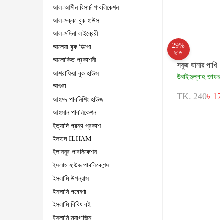
আল-আমীন রিসার্চ পাবলিকেশন
আল-মক্কা বুক হাউস
আল-মদিনা লাইব্রেরী
29%
আলেয়া বুক ডিপো
ছাড়
আলোকিত প্রকাশনী
সবুজ ডানার পাখি
আশরাফিয়া বুক হাউস
উবাইদুল্লাহ জাফ
আশুরা
TK. 240
৳ 1
আহমদ পাবলিশিং হাউজ
আহসান পাবলিকেশন
ইত্যাদি গ্রন্থ প্রকাশ
ইলহাম ILHAM
ইলাননূর পাবলিকেশন
ইসলাম হাউজ পাবলিকেশন্স
ইসলামি উপন্যাস
ইসলামি গবেষণা
ইসলামি বিবিধ বই
ইসলামি ম্যাগাজিন