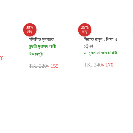
30%
29%
ছাড়
ছাড়
সম্মিলিত মুনাজাত
সিরাতে রাসুল : শিক্ষা ও
সৌন্দর্য
র
মুফতী মুহাম্মদ আলী
ড. মুসতাফা আস সিবায়ী
বিক্রমপুরী
70
TK. 240
৳ 170
TK. 220
৳ 155