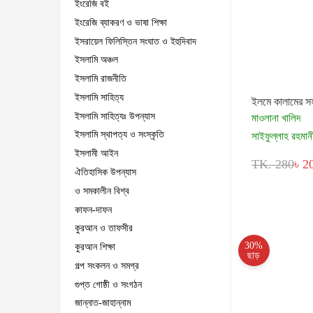
ইংরেজি বই
ইংরেজি ব্যাকরণ ও ভাষা শিক্ষা
ইসরায়েল ফিলিস্তিন সংঘাত ও ইহুদিবাদ
ইসলামি অঞ্চল
ইসলামি রাজনীতি
ইসলামি সাহিত্য
ইলমে কালামের স
ইসলামি সাহিত্যঃ উপন্যাস
মাওলানা খালিদ
ইসলামি স্থাপত্য ও সংস্কৃতি
সাইফুল্লাহ রহমান
ইসলামী আইন
TK. 280
৳ 2
ঐতিহাসিক উপন্যাস
ও সমকালীন বিশ্ব
কাফন-দাফন
কুরআন ও তাফসীর
30%
কুরআন শিক্ষা
ছাড়
গল্প সংকলন ও সমগ্র
গুপ্ত গোষ্ঠী ও সংগঠন
জান্নাত-জাহান্নাম