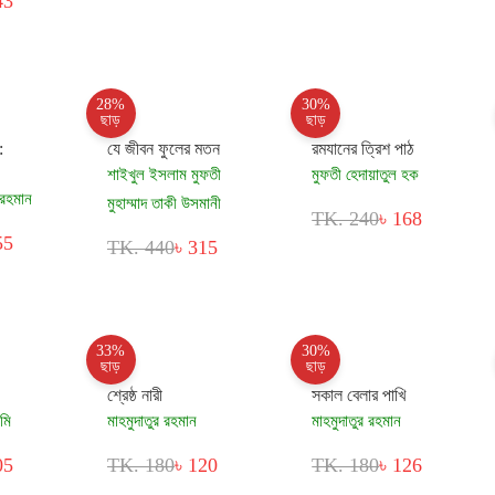
43
28%
30%
ছাড়
ছাড়
:
যে জীবন ফুলের মতন
রমযানের ত্রিশ পাঠ
শাইখুল ইসলাম মুফতী
মুফতী হেদায়াতুল হক
 রহমান
মুহাম্মাদ তাকী উসমানী
TK. 240
৳ 168
55
TK. 440
৳ 315
33%
30%
ছাড়
ছাড়
শ্রেষ্ঠ নারী
সকাল বেলার পাখি
মি
মাহমুদাতুর রহমান
মাহমুদাতুর রহমান
05
TK. 180
৳ 120
TK. 180
৳ 126