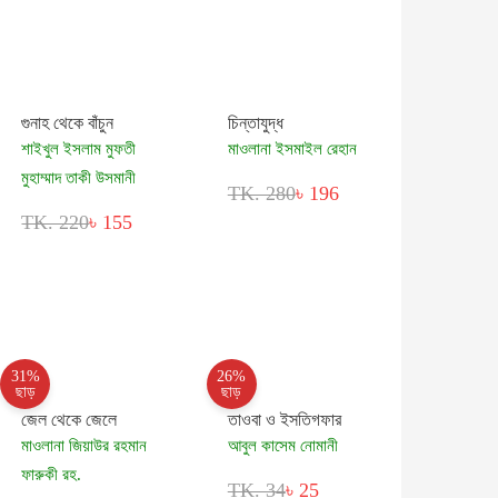
গুনাহ থেকে বাঁচুন
চিন্তাযুদ্ধ
শাইখুল ইসলাম মুফতী
মাওলানা ইসমাইল রেহান
মুহাম্মাদ তাকী উসমানী
TK. 280
৳ 196
TK. 220
৳ 155
31%
26%
ছাড়
ছাড়
জেল থেকে জেলে
তাওবা ও ইসতিগফার
মাওলানা জিয়াউর রহমান
আবুল কাসেম নোমানী
ফারুকী রহ.
TK. 34
৳ 25