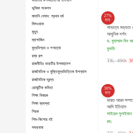
ভারতীয় উপমহাদেশের ইতিহাস
ভূমিকা সংকলন
27%
মাদানি নেসাব: প্রথম বর্ষ
ছাড়
মিসওয়াক
পাশ্চাত্য সভ্যতা 
মৃত্যু
আধুনিক দর্শন
ম্যাগাজিন
ড. মুহাম্মাদ বিন 
যুদ্ধবিগ্রহ ও গণহত্যা
মুফতি
রম্য গল্প
TK. 490
৳ 3
রাজনীতিঃ ভারতীয় উপমহাদেশ
রাজনৈতিক ও মুক্তিযুদ্ধভিত্তিক উপন্যাস
রাজনৈতিক দ্বন্দ্ব
রোমান্টিক কবিতা
30%
ছাড়
শিক্ষা বিষয়ক
ভারত আরব সম্পর্
শিক্ষা ব্যবস্থা
আদি ইতিহাস
শিরক
সাইয়েদ সুলাইমান
শিশু-কিশোর বই
রহ:
সফরনামা