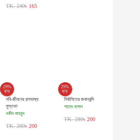
TK. 240
৳ 165
29%
29%
ছাড়
ছাড়
নবি-জীবনের গল্পভাষ্য
নির্বাসিতের জবানবন্দি
মুস্তফা
শাহেদ হাসান
নকীব মাহমুদ
TK. 280
৳ 200
TK. 280
৳ 200