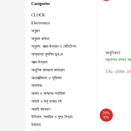
Categories
CLOCK
Electronics
অণুগল্প
অনুবাদ কবিতা
অনুবাদ: আত্ম-উন্নয়ন ও মেডিটেশন
আধুনিকতা
আক্রান্ত মুসলিম ভূখণ্ড
প্রফেসর হাসান আ
আত্ম-উন্নয়ন
আধুনিক মাসয়ালা মাসায়েল
TK. 200
৳ 1
আধ্যাত্মিকতা ও সুফিবাদ
আমপারা
আমল ও আমলের সহায়িকা
আরবি ও উর্দূ ভাষার বই
আরবি ব্যাকরণ
29%
ইতিহাস: সামরিক ও যুদ্ধ বিগ্রহ
ছাড়
ইবাদাত