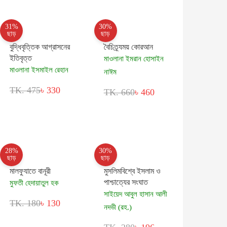
31%
30%
ছাড়
ছাড়
বুদ্ধিবৃত্তিক আগ্রাসনের
বৈচিত্র্যময় কোরআন
ইতিবৃত্ত
মাওলানা ইমরান হোসাইন
মাওলানা ইসমাইল রেহান
নাঈম
TK. 475
৳ 330
TK. 660
৳ 460
28%
30%
ছাড়
ছাড়
মালফুযাতে বানূরী
মুসলিমবিশ্বে ইসলাম ও
পাশ্চাত্যের সংঘাত
মুফতী হেদায়াতুল হক
সাইয়েদ আবুল হাসান আলী
TK. 180
৳ 130
নদভী (রহ.)