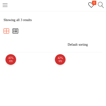
0
LOGIN
REGISTER
Showing all 3 results
Enter your username and password to login.
45%
42%
Remember me
ছাড়
ছাড়
Login
Lost password?