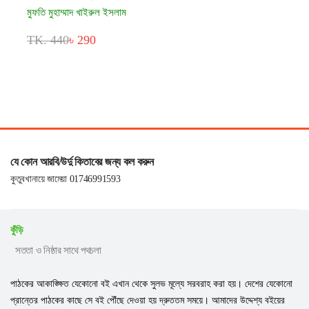
মুফতি মুহাম্মাদ খাইরুল ইসলাম
TK. 440
৳ 290
যে কোন আরবি/উর্দু কিতাবের জন্য কল করুন
কুতুবখানায়ে জামেয়া 01746991593
কুঁড়ি
সততা ও নিষ্ঠার সাথে পথচলা
পাঠকের আকাঙ্ক্ষিত যেকোনো বই এখান থেকে সুলভ মূল্যে সরবরাহ করা হয়। দেশের যেকোনো
প্রান্তের পাঠকের কাছে সে বই পৌঁছে দেওয়া হয় দ্রুততম সময়ে। আমাদের উদ্দেশ্য বইয়ের