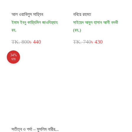
আল ওয়াবিলুস সায়্যিব
নবিয়ে রহমত
ইমাম ইবনু কায়্যিমিল জাওযিয়্যাহ
সাইয়েদ আবুল হাসান আলী নদভী
রহ.
(রহ.)
TK. 800
৳ 440
TK. 740
৳ 430
34%
ছাড়
সতীত্ব ও পর্দা – মুসলিম নারীর...