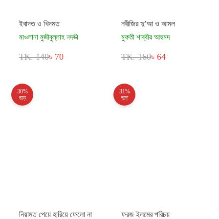
ইবাদত ও খিদমত
নবীজির দু’আ ও আমল
মাওলানা মুজীবুল্লাহ নদভী
মুফতী শাব্বীর আহমদ
TK. 140
৳ 70
TK. 160
৳ 64
30%
31%
ছাড়
ছাড়
নিয়ামত পেয়ে হারিয়ে ফেলো না
ফরজ ইলমের পরিচয়