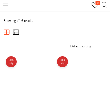
0
LOGIN
REGISTER
Showing all 6 results
Enter your username and password to login.
50%
60%
Remember me
ছাড়
ছাড়
Login
Lost password?