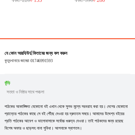
TK. 220
৳ 155
TK. 390
৳ 280
যে কোন আরবি/উর্দু কিতাবের জন্য কল করুন
কুতুবখানায়ে জামেয়া 01746991593
কুঁড়ি
সততা ও নিষ্ঠার সাথে পথচলা
পাঠকের আকাঙ্ক্ষিত যেকোনো বই এখান থেকে সুলভ মূল্যে সরবরাহ করা হয়। দেশের যেকোনো
প্রান্তের পাঠকের কাছে সে বই পৌঁছে দেওয়া হয় দ্রুততম সময়ে। আমাদের উদ্দেশ্য বইয়ের
প্রতি পাঠকের আবেগ ও ভালোবাসাকে সর্বোচ্চ গুরুত্ব দেওয়া। তাই পাঠকদের জন্য রয়েছে
বিশেষ অফার ও ছাড়সহ নানা সুবিধা। আপনাকে স্বাগতম।