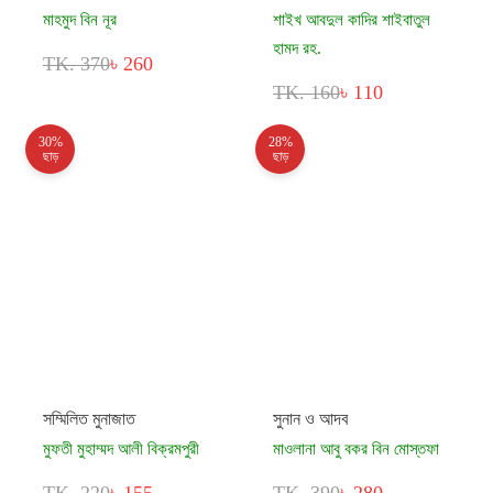
মাহমুদ বিন নূর
শাইখ আবদুল কাদির শাইবাতুল
হামদ রহ.
TK. 370
৳ 260
TK. 160
৳ 110
30%
28%
ছাড়
ছাড়
সম্মিলিত মুনাজাত
সুনান ও আদব
মুফতী মুহাম্মদ আলী বিক্রমপুরী
মাওলানা আবু বকর বিন মোস্তফা