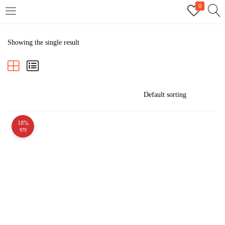
0
LOGIN
REGISTER
Showing the single result
Enter your username and password to login.
18%
Remember me
ছাড়
Login
Lost password?