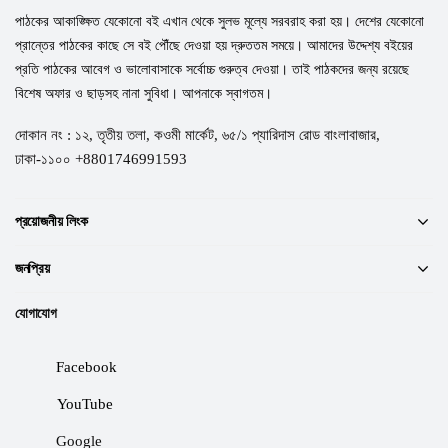
পাঠকের আকাঙ্ক্ষিত যেকোনো বই এখান থেকে সুলভ মূল্যে সরবরাহ করা হয়। দেশের যেকোনো
প্রান্তের পাঠকের কাছে সে বই পৌঁছে দেওয়া হয় দ্রুততম সময়ে। আমাদের উদ্দেশ্য বইয়ের
প্রতি পাঠকের আবেগ ও ভালোবাসাকে সর্বোচ্চ গুরুত্ব দেওয়া। তাই পাঠকদের জন্য রয়েছে
বিশেষ অফার ও ছাড়সহ নানা সুবিধা। আপনাকে স্বাগতম।
দোকান নং : ১২, তৃতীয় তলা, কওমী মার্কেট, ৬৫/১ প্যারিদাস রোড বাংলাবাজার,
ঢাকা-১১০০ +8801746991593
প্রয়োজনীয় লিংক
জনপ্রিয়
যোগাযোগ
Facebook
YouTube
Google