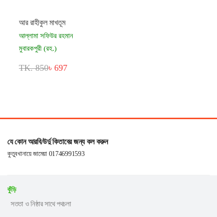
আর রাহীকুল মাখতূম
আল্লামা সফিউর রহমান
মুবারকপুরী (রহ.)
TK. 850
৳ 697
যে কোন আরবি/উর্দু কিতাবের জন্য কল করুন
কুতুবখানায়ে জামেয়া 01746991593
কুঁড়ি
সততা ও নিষ্ঠার সাথে পথচলা