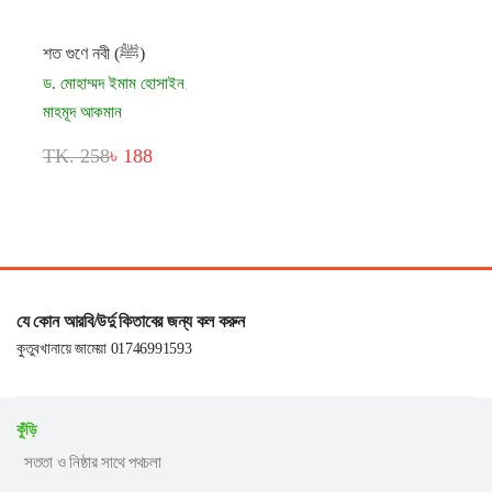
শত গুণে নবী (ﷺ)
ড. মোহাম্মদ ইমাম হোসাইন
,
মাহমূদ আকমান
TK. 258
৳ 188
যে কোন আরবি/উর্দু কিতাবের জন্য কল করুন
কুতুবখানায়ে জামেয়া 01746991593
কুঁড়ি
সততা ও নিষ্ঠার সাথে পথচলা