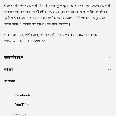
পাঠকের আকাঙ্ক্ষিত যেকোনো বই এখান থেকে সুলভ মূল্যে সরবরাহ করা হয়। দেশের যেকোনো
প্রান্তের পাঠকের কাছে সে বই পৌঁছে দেওয়া হয় দ্রুততম সময়ে। আমাদের উদ্দেশ্য বইয়ের
প্রতি পাঠকের আবেগ ও ভালোবাসাকে সর্বোচ্চ গুরুত্ব দেওয়া। তাই পাঠকদের জন্য রয়েছে
বিশেষ অফার ও ছাড়সহ নানা সুবিধা। আপনাকে স্বাগতম।
দোকান নং : ১২, তৃতীয় তলা, কওমী মার্কেট, ৬৫/১ প্যারিদাস রোড বাংলাবাজার,
ঢাকা-১১০০ +8801746991593
প্রয়োজনীয় লিংক
জনপ্রিয়
যোগাযোগ
Facebook
YouTube
Google