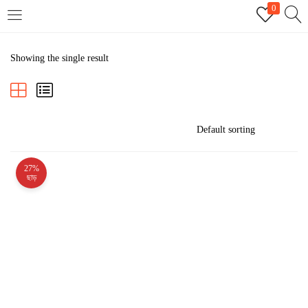
0
LOGIN
REGISTER
Showing the single result
Enter your username and password to login.
27%
Remember me
ছাড়
Login
Lost password?