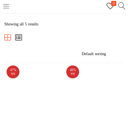
0
LOGIN
REGISTER
Showing all 5 results
Enter your username and password to login.
47%
48%
Remember me
ছাড়
ছাড়
Login
Lost password?