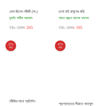
এমন ছিলেন নবীজী (সা.)
চলো যাই রাসূলের বাড়ি
মুফতি শামীম আহমাদ
শায়খ আব্দুল মালেক কাসেম
TK. 500
৳ 265
TK. 200
৳ 105
25%
47%
ছাড়
ছাড়
নবীজির সাথে প্রতিদিন
প্রশ্নোত্তরে সীরাতে খাতামুল