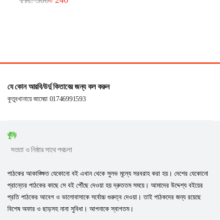
TK. 300
৳ 240
যে কোন আরবি/উর্দু কিতাবের জন্য কল করুন
কুতুবখানায়ে জামেয়া 01746991593
কুঁড়ি
সততা ও নিষ্ঠার সাথে পথচলা
পাঠকের আকাঙ্ক্ষিত যেকোনো বই এখান থেকে সুলভ মূল্যে সরবরাহ করা হয়। দেশের যেকোনো
প্রান্তের পাঠকের কাছে সে বই পৌঁছে দেওয়া হয় দ্রুততম সময়ে। আমাদের উদ্দেশ্য বইয়ের
প্রতি পাঠকের আবেগ ও ভালোবাসাকে সর্বোচ্চ গুরুত্ব দেওয়া। তাই পাঠকদের জন্য রয়েছে
বিশেষ অফার ও ছাড়সহ নানা সুবিধা। আপনাকে স্বাগতম।