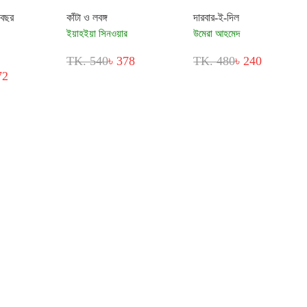
 বছর
কাঁটা ও লবঙ্গ
দারবার-ই-দিল
ইয়াহইয়া সিনওয়ার
উমেরা আহমেদ
TK. 540
৳ 378
TK. 480
৳ 240
72