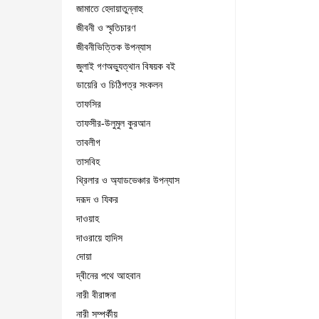
জামাতে হেদায়াতুন্নাহু
জীবনী ও স্মৃতিচারণ
জীবনীভিত্তিক উপন্যাস
জুলাই গণঅভ্যুত্থান বিষয়ক বই
ডায়েরি ও চিঠিপত্র সংকলন
তাফসির
তাফসীর-উলুমুল কুরআন
তাবলীগ
তাসবিহ
থ্রিলার ও অ্যাডভেঞ্চার উপন্যাস
দরূদ ও যিকর
দাওয়াহ
দাওরায়ে হাদিস
দোয়া
দ্বীনের পথে আহবান
নারী বীরাঙ্গনা
নারী সম্পর্কীয়