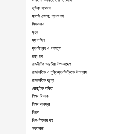
ভারতীয় উপমহাদেশের ইতিহাস
ভূমিকা সংকলন
মাদানি নেসাব: প্রথম বর্ষ
মিসওয়াক
মৃত্যু
ম্যাগাজিন
যুদ্ধবিগ্রহ ও গণহত্যা
রম্য গল্প
রাজনীতিঃ ভারতীয় উপমহাদেশ
রাজনৈতিক ও মুক্তিযুদ্ধভিত্তিক উপন্যাস
রাজনৈতিক দ্বন্দ্ব
রোমান্টিক কবিতা
শিক্ষা বিষয়ক
শিক্ষা ব্যবস্থা
শিরক
শিশু-কিশোর বই
সফরনামা