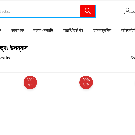
Lo
ক
প্রকাশক
দরসে নেজামি
আরবি/উর্দু বই
ইলেকট্রনিক্স
লাইফস্ট
ত্যঃ উপন্যাস
esults
So
30%
50%
ছাড়
ছাড়