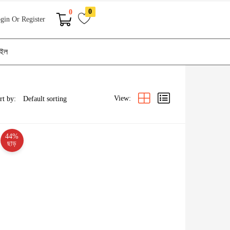
0
0
gin Or Register
াইল
View:
rt by:
44%
ছাড়