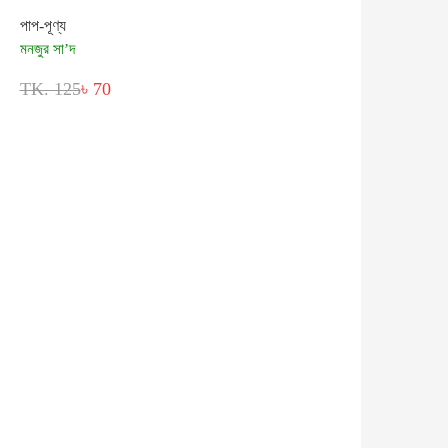
পাপ-পূণ্য
মনজুর সা’দ
TK. 125
৳ 70