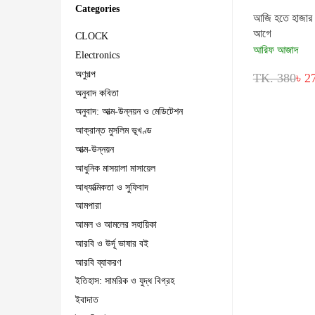
Categories
আজি হতে হাজার
আগে
CLOCK
আরিফ আজাদ
Electronics
অণুগল্প
TK. 380
৳ 2
অনুবাদ কবিতা
অনুবাদ: আত্ম-উন্নয়ন ও মেডিটেশন
আক্রান্ত মুসলিম ভূখণ্ড
আত্ম-উন্নয়ন
আধুনিক মাসয়ালা মাসায়েল
আধ্যাত্মিকতা ও সুফিবাদ
আমপারা
আমল ও আমলের সহায়িকা
আরবি ও উর্দূ ভাষার বই
আরবি ব্যাকরণ
ইতিহাস: সামরিক ও যুদ্ধ বিগ্রহ
ইবাদাত