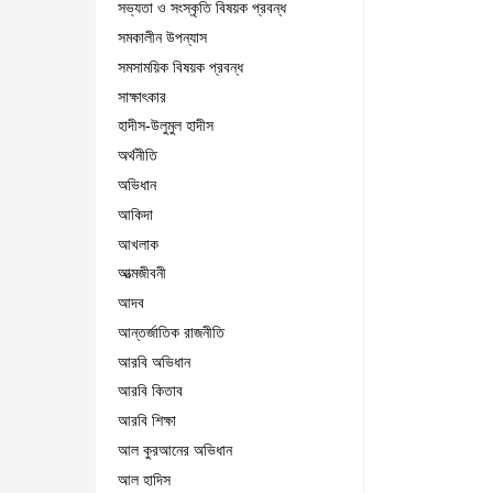
সভ্যতা ও সংস্কৃতি বিষয়ক প্রবন্ধ
সমকালীন উপন্যাস
সমসাময়িক বিষয়ক প্রবন্ধ
সাক্ষাৎকার
হাদীস-উলুমুল হাদীস
অর্থনীতি
অভিধান
আকিদা
আখলাক
আত্মজীবনী
আদব
আন্তর্জাতিক রাজনীতি
আরবি অভিধান
আরবি কিতাব
আরবি শিক্ষা
আল কুরআনের অভিধান
আল হাদিস