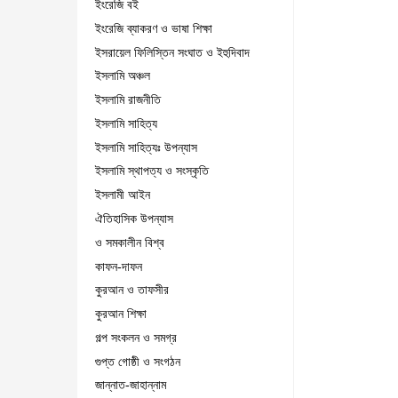
ইংরেজি বই
ইংরেজি ব্যাকরণ ও ভাষা শিক্ষা
ইসরায়েল ফিলিস্তিন সংঘাত ও ইহুদিবাদ
ইসলামি অঞ্চল
ইসলামি রাজনীতি
ইসলামি সাহিত্য
ইসলামি সাহিত্যঃ উপন্যাস
ইসলামি স্থাপত্য ও সংস্কৃতি
ইসলামী আইন
ঐতিহাসিক উপন্যাস
ও সমকালীন বিশ্ব
কাফন-দাফন
কুরআন ও তাফসীর
কুরআন শিক্ষা
গল্প সংকলন ও সমগ্র
গুপ্ত গোষ্ঠী ও সংগঠন
জান্নাত-জাহান্নাম