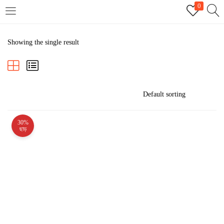
0
LOGIN
REGISTER
Showing the single result
Enter your username and password to login.
30%
Remember me
ছাড়
Login
Lost password?