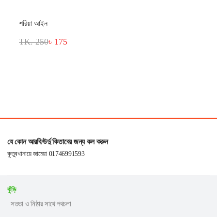
শরিয়া আইন
TK. 250
৳ 175
যে কোন আরবি/উর্দু কিতাবের জন্য কল করুন
কুতুবখানায়ে জামেয়া 01746991593
কুঁড়ি
সততা ও নিষ্ঠার সাথে পথচলা