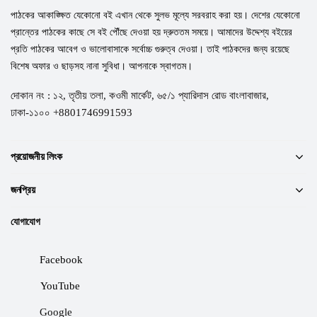
পাঠকের আকাঙ্ক্ষিত যেকোনো বই এখান থেকে সুলভ মূল্যে সরবরাহ করা হয়। দেশের যেকোনো
প্রান্তের পাঠকের কাছে সে বই পৌঁছে দেওয়া হয় দ্রুততম সময়ে। আমাদের উদ্দেশ্য বইয়ের
প্রতি পাঠকের আবেগ ও ভালোবাসাকে সর্বোচ্চ গুরুত্ব দেওয়া। তাই পাঠকদের জন্য রয়েছে
বিশেষ অফার ও ছাড়সহ নানা সুবিধা। আপনাকে স্বাগতম।
দোকান নং : ১২, তৃতীয় তলা, কওমী মার্কেট, ৬৫/১ প্যারিদাস রোড বাংলাবাজার,
ঢাকা-১১০০ +8801746991593
প্রয়োজনীয় লিংক
জনপ্রিয়
যোগাযোগ
Facebook
YouTube
Google