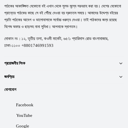
পাঠকের আকাঙ্ক্ষিত যেকোনো বই এখান থেকে সুলভ মূল্যে সরবরাহ করা হয়। দেশের যেকোনো
প্রান্তের পাঠকের কাছে সে বই পৌঁছে দেওয়া হয় দ্রুততম সময়ে। আমাদের উদ্দেশ্য বইয়ের
প্রতি পাঠকের আবেগ ও ভালোবাসাকে সর্বোচ্চ গুরুত্ব দেওয়া। তাই পাঠকদের জন্য রয়েছে
বিশেষ অফার ও ছাড়সহ নানা সুবিধা। আপনাকে স্বাগতম।
দোকান নং : ১২, তৃতীয় তলা, কওমী মার্কেট, ৬৫/১ প্যারিদাস রোড বাংলাবাজার,
ঢাকা-১১০০ +8801746991593
প্রয়োজনীয় লিংক
জনপ্রিয়
যোগাযোগ
Facebook
YouTube
Google