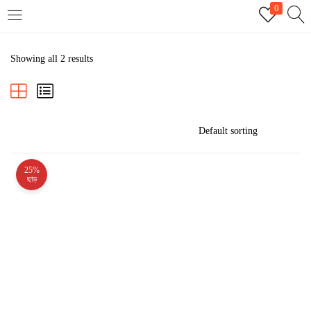
0
LOGIN
REGISTER
Showing all 2 results
Enter your username and password to login.
25%
Remember me
ছাড়
Login
Lost password?