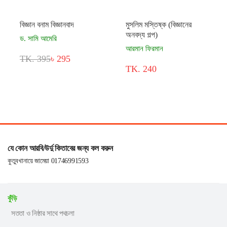
বিজ্ঞান বনাম বিজ্ঞানবাদ
মুসলিম মস্তিষ্ক (বিজ্ঞানের
অনবদ্য গল্প)
ড. সামি আমেরি
আরমান ফিরমান
TK. 395
৳ 295
TK. 240
যে কোন আরবি/উর্দু কিতাবের জন্য কল করুন
কুতুবখানায়ে জামেয়া 01746991593
কুঁড়ি
সততা ও নিষ্ঠার সাথে পথচলা