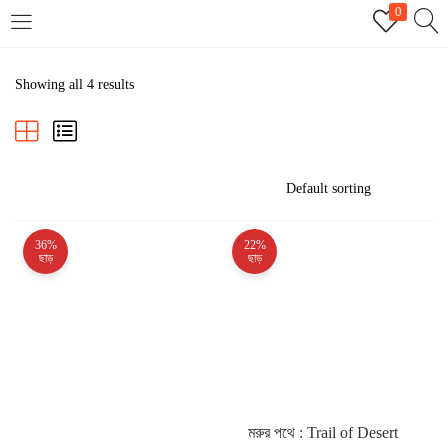
0
LOGIN
REGISTER
Showing all 4 results
Enter your username and password to login.
36%
22%
Remember me
ছাড়
ছাড়
Login
Lost password?
মরুর পথে : Trail of Desert