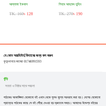
আল্লামা ইকবাল
শিহাব আহমেদ তুহিন
TK. 160
৳ 128
TK. 270
৳ 190
যে কোন আরবি/উর্দু কিতাবের জন্য কল করুন
কুতুবখানায়ে জামেয়া 01746991593
কুঁড়ি
সততা ও নিষ্ঠার সাথে পথচলা
পাঠকের আকাঙ্ক্ষিত যেকোনো বই এখান থেকে সুলভ মূল্যে সরবরাহ করা হয়। দেশের যেকোনো
প্রান্তের পাঠকের কাছে সে বই পৌঁছে দেওয়া হয় দ্রুততম সময়ে। আমাদের উদ্দেশ্য বইয়ের