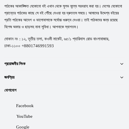
পাঠকের আকাঙ্ক্ষিত যেকোনো বই এখান থেকে সুলভ মূল্যে সরবরাহ করা হয়। দেশের যেকোনো
প্রান্তের পাঠকের কাছে সে বই পৌঁছে দেওয়া হয় দ্রুততম সময়ে। আমাদের উদ্দেশ্য বইয়ের
প্রতি পাঠকের আবেগ ও ভালোবাসাকে সর্বোচ্চ গুরুত্ব দেওয়া। তাই পাঠকদের জন্য রয়েছে
বিশেষ অফার ও ছাড়সহ নানা সুবিধা। আপনাকে স্বাগতম।
দোকান নং : ১২, তৃতীয় তলা, কওমী মার্কেট, ৬৫/১ প্যারিদাস রোড বাংলাবাজার,
ঢাকা-১১০০ +8801746991593
প্রয়োজনীয় লিংক
জনপ্রিয়
যোগাযোগ
Facebook
YouTube
Google