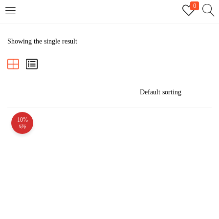
0
LOGIN
REGISTER
Showing the single result
Enter your username and password to login.
10%
Remember me
ছাড়
Login
Lost password?