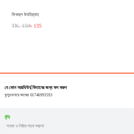
ফিকহুল উযহিয়্যাহ
TK. 150
৳ 135
যে কোন আরবি/উর্দু কিতাবের জন্য কল করুন
কুতুবখানায়ে জামেয়া 01746991593
কুঁড়ি
সততা ও নিষ্ঠার সাথে পথচলা