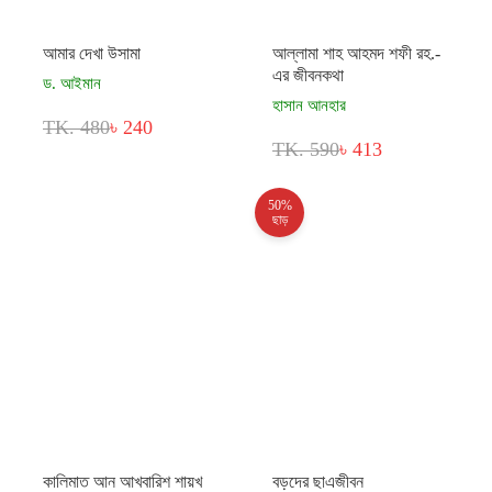
আমার দেখা উসামা
আল্লামা শাহ আহমদ শফী রহ.-
এর জীবনকথা
ড. আইমান
হাসান আনহার
TK. 480
৳ 240
TK. 590
৳ 413
50%
ছাড়
কালিমাত আন আখবারিশ শায়খ
বড়দের ছাএজীবন