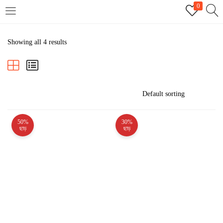
0
LOGIN
REGISTER
Showing all 4 results
Enter your username and password to login.
50%
30%
Remember me
ছাড়
ছাড়
Login
Lost password?