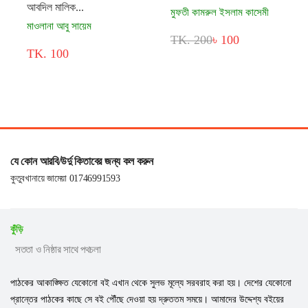
আবদিল মালিক...
মুফতী কামরুল ইসলাম কাসেমী
মাওলানা আবু সায়েম
TK. 200
৳ 100
TK. 100
যে কোন আরবি/উর্দু কিতাবের জন্য কল করুন
কুতুবখানায়ে জামেয়া 01746991593
কুঁড়ি
সততা ও নিষ্ঠার সাথে পথচলা
পাঠকের আকাঙ্ক্ষিত যেকোনো বই এখান থেকে সুলভ মূল্যে সরবরাহ করা হয়। দেশের যেকোনো
প্রান্তের পাঠকের কাছে সে বই পৌঁছে দেওয়া হয় দ্রুততম সময়ে। আমাদের উদ্দেশ্য বইয়ের