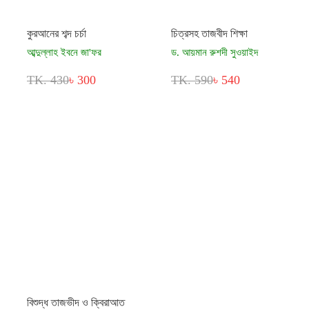
কুরআনের শব্দ চর্চা
চিত্রসহ তাজবীদ শিক্ষা
আব্দুল্লাহ ইবনে জা'ফর
ড. আয়মান রুশদী সুওয়াইদ
TK. 430
৳ 300
TK. 590
৳ 540
বিশুদ্ধ তাজভীদ ও ক্বিরাআত