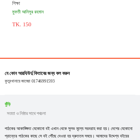
শিক্ষা
মুফতী আনিসুর রহমান
TK. 150
যে কোন আরবি/উর্দু কিতাবের জন্য কল করুন
কুতুবখানায়ে জামেয়া 01746991593
কুঁড়ি
সততা ও নিষ্ঠার সাথে পথচলা
পাঠকের আকাঙ্ক্ষিত যেকোনো বই এখান থেকে সুলভ মূল্যে সরবরাহ করা হয়। দেশের যেকোনো
প্রান্তের পাঠকের কাছে সে বই পৌঁছে দেওয়া হয় দ্রুততম সময়ে। আমাদের উদ্দেশ্য বইয়ের