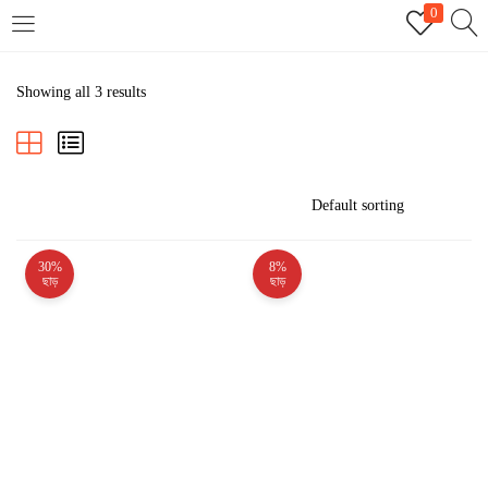
0
LOGIN
REGISTER
Showing all 3 results
Enter your username and password to login.
30%
8%
Remember me
ছাড়
ছাড়
Login
Lost password?