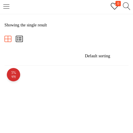
0
LOGIN
REGISTER
Showing the single result
Enter your username and password to login.
5%
Remember me
ছাড়
Login
Lost password?