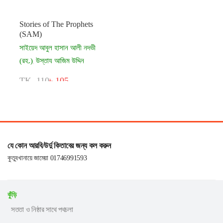
Stories of The Prophets
(SAM)
সাইয়েদ আবুল হাসান আলী নদভী
(রহ.)
উস্তায আজিম উদ্দিন
,
TK. 110
৳ 105
যে কোন আরবি/উর্দু কিতাবের জন্য কল করুন
কুতুবখানায়ে জামেয়া 01746991593
কুঁড়ি
সততা ও নিষ্ঠার সাথে পথচলা