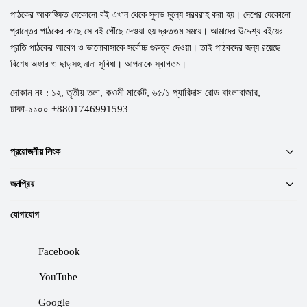
পাঠকের আকাঙ্ক্ষিত যেকোনো বই এখান থেকে সুলভ মূল্যে সরবরাহ করা হয়। দেশের যেকোনো
প্রান্তের পাঠকের কাছে সে বই পৌঁছে দেওয়া হয় দ্রুততম সময়ে। আমাদের উদ্দেশ্য বইয়ের
প্রতি পাঠকের আবেগ ও ভালোবাসাকে সর্বোচ্চ গুরুত্ব দেওয়া। তাই পাঠকদের জন্য রয়েছে
বিশেষ অফার ও ছাড়সহ নানা সুবিধা। আপনাকে স্বাগতম।
দোকান নং : ১২, তৃতীয় তলা, কওমী মার্কেট, ৬৫/১ প্যারিদাস রোড বাংলাবাজার,
ঢাকা-১১০০ +8801746991593
প্রয়োজনীয় লিংক
জনপ্রিয়
যোগাযোগ
Facebook
YouTube
Google