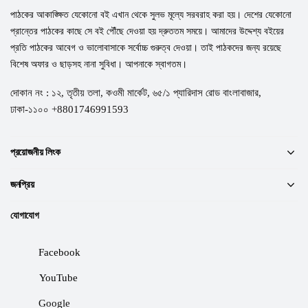
পাঠকের আকাঙ্ক্ষিত যেকোনো বই এখান থেকে সুলভ মূল্যে সরবরাহ করা হয়। দেশের যেকোনো
প্রান্তের পাঠকের কাছে সে বই পৌঁছে দেওয়া হয় দ্রুততম সময়ে। আমাদের উদ্দেশ্য বইয়ের
প্রতি পাঠকের আবেগ ও ভালোবাসাকে সর্বোচ্চ গুরুত্ব দেওয়া। তাই পাঠকদের জন্য রয়েছে
বিশেষ অফার ও ছাড়সহ নানা সুবিধা। আপনাকে স্বাগতম।
দোকান নং : ১২, তৃতীয় তলা, কওমী মার্কেট, ৬৫/১ প্যারিদাস রোড বাংলাবাজার,
ঢাকা-১১০০ +8801746991593
প্রয়োজনীয় লিংক
জনপ্রিয়
যোগাযোগ
Facebook
YouTube
Google