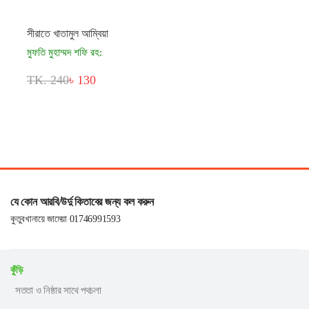
সীরাতে খাতামুল আম্বিয়া
মুফতি মুহাম্মদ শফি রহ:
TK. 240
৳ 130
যে কোন আরবি/উর্দু কিতাবের জন্য কল করুন
কুতুবখানায়ে জামেয়া 01746991593
কুঁড়ি
সততা ও নিষ্ঠার সাথে পথচলা