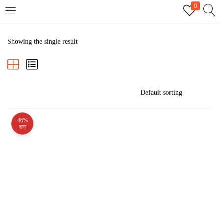
0
LOGIN
REGISTER
Showing the single result
Enter your username and password to login.
46%
Remember me
ছাড়
Login
Lost password?