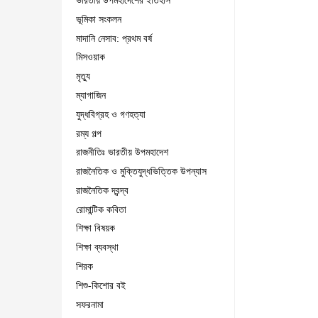
ভারতীয় উপমহাদেশের ইতিহাস
ভূমিকা সংকলন
মাদানি নেসাব: প্রথম বর্ষ
মিসওয়াক
মৃত্যু
ম্যাগাজিন
যুদ্ধবিগ্রহ ও গণহত্যা
রম্য গল্প
রাজনীতিঃ ভারতীয় উপমহাদেশ
রাজনৈতিক ও মুক্তিযুদ্ধভিত্তিক উপন্যাস
রাজনৈতিক দ্বন্দ্ব
রোমান্টিক কবিতা
শিক্ষা বিষয়ক
শিক্ষা ব্যবস্থা
শিরক
শিশু-কিশোর বই
সফরনামা