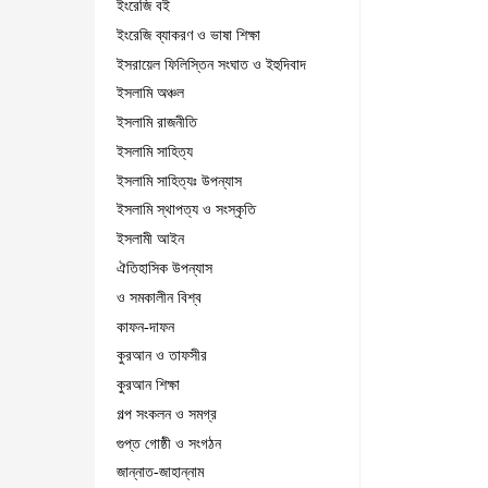
ইংরেজি বই
ইংরেজি ব্যাকরণ ও ভাষা শিক্ষা
ইসরায়েল ফিলিস্তিন সংঘাত ও ইহুদিবাদ
ইসলামি অঞ্চল
ইসলামি রাজনীতি
ইসলামি সাহিত্য
ইসলামি সাহিত্যঃ উপন্যাস
ইসলামি স্থাপত্য ও সংস্কৃতি
ইসলামী আইন
ঐতিহাসিক উপন্যাস
ও সমকালীন বিশ্ব
কাফন-দাফন
কুরআন ও তাফসীর
কুরআন শিক্ষা
গল্প সংকলন ও সমগ্র
গুপ্ত গোষ্ঠী ও সংগঠন
জান্নাত-জাহান্নাম