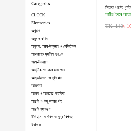
Categories
সিরাত পাঠের পূর্ব
আমীর ইবনে আহম
CLOCK
Electronics
TK. 140
৳ 1
অণুগল্প
অনুবাদ কবিতা
অনুবাদ: আত্ম-উন্নয়ন ও মেডিটেশন
আক্রান্ত মুসলিম ভূখণ্ড
আত্ম-উন্নয়ন
আধুনিক মাসয়ালা মাসায়েল
আধ্যাত্মিকতা ও সুফিবাদ
আমপারা
আমল ও আমলের সহায়িকা
আরবি ও উর্দূ ভাষার বই
আরবি ব্যাকরণ
ইতিহাস: সামরিক ও যুদ্ধ বিগ্রহ
ইবাদাত