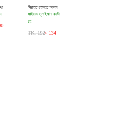
কথা
সিরাতে রহমতে আলম
দ
সাইয়েদ সুলাইমান নদভী
রহ:
00
TK. 192
৳ 134