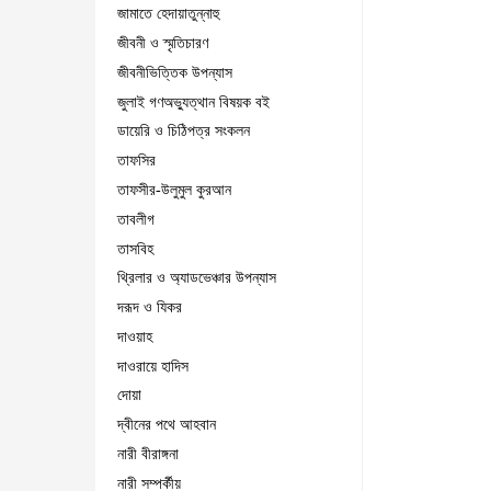
জামাতে হেদায়াতুন্নাহু
জীবনী ও স্মৃতিচারণ
জীবনীভিত্তিক উপন্যাস
জুলাই গণঅভ্যুত্থান বিষয়ক বই
ডায়েরি ও চিঠিপত্র সংকলন
তাফসির
তাফসীর-উলুমুল কুরআন
তাবলীগ
তাসবিহ
থ্রিলার ও অ্যাডভেঞ্চার উপন্যাস
দরূদ ও যিকর
দাওয়াহ
দাওরায়ে হাদিস
দোয়া
দ্বীনের পথে আহবান
নারী বীরাঙ্গনা
নারী সম্পর্কীয়