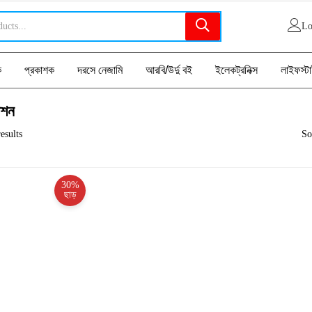
Lo
ক
প্রকাশক
দরসে নেজামি
আরবি/উর্দু বই
ইলেকট্রনিক্স
লাইফস্ট
াশন
esults
So
30%
ছাড়