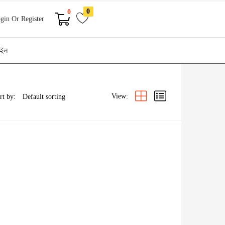
0
0
gin Or Register
াইল
View:
rt by: