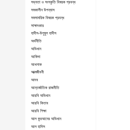
সভ্যতা ও সংস্কৃতি বিষয়ক প্রবন্ধ
সমকালীন উপন্যাস
সমসাময়িক বিষয়ক প্রবন্ধ
সাক্ষাৎকার
হাদীস-উলুমুল হাদীস
অর্থনীতি
অভিধান
আকিদা
আখলাক
আত্মজীবনী
আদব
আন্তর্জাতিক রাজনীতি
আরবি অভিধান
আরবি কিতাব
আরবি শিক্ষা
আল কুরআনের অভিধান
আল হাদিস