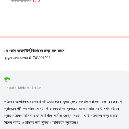
TK. 250
৳ 175
যে কোন আরবি/উর্দু কিতাবের জন্য কল করুন
কুতুবখানায়ে জামেয়া 01746991593
কুঁড়ি
সততা ও নিষ্ঠার সাথে পথচলা
পাঠকের আকাঙ্ক্ষিত যেকোনো বই এখান থেকে সুলভ মূল্যে সরবরাহ করা হয়। দেশের যেকোনো
প্রান্তের পাঠকের কাছে সে বই পৌঁছে দেওয়া হয় দ্রুততম সময়ে। আমাদের উদ্দেশ্য বইয়ের
প্রতি পাঠকের আবেগ ও ভালোবাসাকে সর্বোচ্চ গুরুত্ব দেওয়া। তাই পাঠকদের জন্য রয়েছে
বিশেষ অফার ও ছাড়সহ নানা সুবিধা। আপনাকে স্বাগতম।