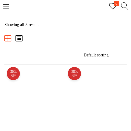
0
LOGIN
REGISTER
Showing all 5 results
Enter your username and password to login.
30%
28%
Remember me
ছাড়
ছাড়
Login
Lost password?