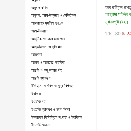
আর রাহীকুল মাখত
অনুবাদ কবিতা
আল্লামা সফিউর 
অনুবাদ: আত্ম-উন্নয়ন ও মেডিটেশন
মুবারকপুরী (রহ.)
আক্রান্ত মুসলিম ভূখণ্ড
আত্ম-উন্নয়ন
TK. 800
৳ 2
আধুনিক মাসয়ালা মাসায়েল
আধ্যাত্মিকতা ও সুফিবাদ
আমপারা
আমল ও আমলের সহায়িকা
আরবি ও উর্দূ ভাষার বই
আরবি ব্যাকরণ
ইতিহাস: সামরিক ও যুদ্ধ বিগ্রহ
ইবাদাত
ইংরেজি বই
ইংরেজি ব্যাকরণ ও ভাষা শিক্ষা
ইসরায়েল ফিলিস্তিন সংঘাত ও ইহুদিবাদ
ইসলামি অঞ্চল