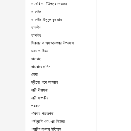
ডায়েরি ও চিঠিপত্র সংকলন
তাফসির
তাফসীর-উলুমুল কুরআন
তাবলীগ
তাসবিহ
থ্রিলার ও অ্যাডভেঞ্চার উপন্যাস
দরূদ ও যিকর
দাওয়াহ
দাওরায়ে হাদিস
দোয়া
দ্বীনের পথে আহবান
নারী বীরাঙ্গনা
নারী সম্পর্কীয়
পরকাল
পরিবার-পরিকল্পনা
পর্নগ্রাফি এবং এর নিরাময়
প্রাচীন বাংলার ইতিহাস