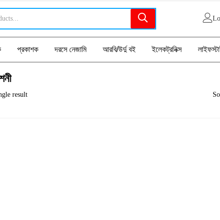
Lo
ক
প্রকাশক
দরসে নেজামি
আরবি/উর্দু বই
ইলেকট্রনিক্স
লাইফস্ট
াশনী
gle result
So