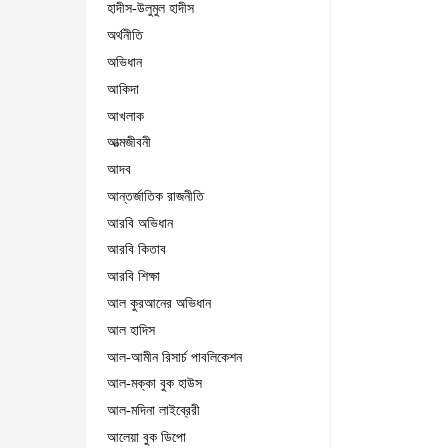
হাদীস-উলুমুল হাদীস
অর্থনীতি
অভিধান
আকিদা
আখলাক
আত্মজীবনী
আদব
আন্তর্জাতিক রাজনীতি
আরবি অভিধান
আরবি কিতাব
আরবি শিক্ষা
আল কুরআনের অভিধান
আল হাদিস
আল-আমীন রিসার্চ পাবলিকেশন
আল-মক্কা বুক হাউস
আল-মদিনা লাইব্রেরী
আলেয়া বুক ডিপো