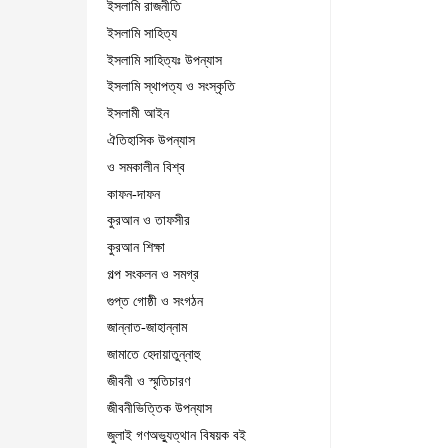
ইসলামি রাজনীতি
ইসলামি সাহিত্য
ইসলামি সাহিত্যঃ উপন্যাস
ইসলামি স্থাপত্য ও সংস্কৃতি
ইসলামী আইন
ঐতিহাসিক উপন্যাস
ও সমকালীন বিশ্ব
কাফন-দাফন
কুরআন ও তাফসীর
কুরআন শিক্ষা
গল্প সংকলন ও সমগ্র
গুপ্ত গোষ্ঠী ও সংগঠন
জান্নাত-জাহান্নাম
জামাতে হেদায়াতুন্নাহু
জীবনী ও স্মৃতিচারণ
জীবনীভিত্তিক উপন্যাস
জুলাই গণঅভ্যুত্থান বিষয়ক বই