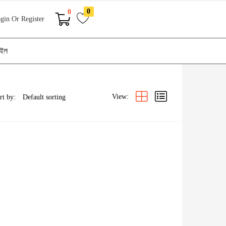
0
0
gin Or Register
াইল
View:
rt by: