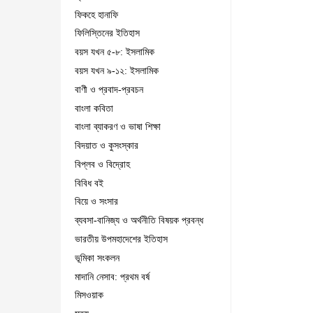
ফিকহে হানাফি
ফিলিস্তিনের ইতিহাস
বয়স যখন ৫-৮: ইসলামিক
বয়স যখন ৯-১২: ইসলামিক
বাণী ও প্রবাদ-প্রবচন
বাংলা কবিতা
বাংলা ব্যাকরণ ও ভাষা শিক্ষা
বিদয়াত ও কুসংস্কার
বিপ্লব ও বিদ্রোহ
বিবিধ বই
বিয়ে ও সংসার
ব্যবসা-বানিজ্য ও অর্থনীতি বিষয়ক প্রবন্ধ
ভারতীয় উপমহাদেশের ইতিহাস
ভূমিকা সংকলন
মাদানি নেসাব: প্রথম বর্ষ
মিসওয়াক