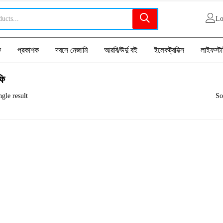
Lo
ক
প্রকাশক
দরসে নেজামি
আরবি/উর্দু বই
ইলেকট্রনিক্স
লাইফস্ট
ফি
gle result
So