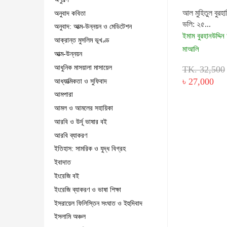
আল মুহিতুল বুরহা
অনুবাদ কবিতা
ভলি: ২৫...
অনুবাদ: আত্ম-উন্নয়ন ও মেডিটেশন
ইমাম বুরহানউদ্দিন
আক্রান্ত মুসলিম ভূখণ্ড
মাআলি
আত্ম-উন্নয়ন
আধুনিক মাসয়ালা মাসায়েল
TK. 32,500
৳ 27,000
আধ্যাত্মিকতা ও সুফিবাদ
আমপারা
আমল ও আমলের সহায়িকা
আরবি ও উর্দূ ভাষার বই
আরবি ব্যাকরণ
ইতিহাস: সামরিক ও যুদ্ধ বিগ্রহ
ইবাদাত
ইংরেজি বই
ইংরেজি ব্যাকরণ ও ভাষা শিক্ষা
ইসরায়েল ফিলিস্তিন সংঘাত ও ইহুদিবাদ
ইসলামি অঞ্চল