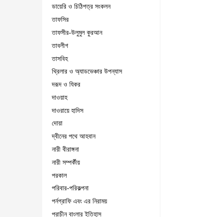
ডায়েরি ও চিঠিপত্র সংকলন
তাফসির
তাফসীর-উলুমুল কুরআন
তাবলীগ
তাসবিহ
থ্রিলার ও অ্যাডভেঞ্চার উপন্যাস
দরূদ ও যিকর
দাওয়াহ
দাওরায়ে হাদিস
দোয়া
দ্বীনের পথে আহবান
নারী বীরাঙ্গনা
নারী সম্পর্কীয়
পরকাল
পরিবার-পরিকল্পনা
পর্নগ্রাফি এবং এর নিরাময়
প্রাচীন বাংলার ইতিহাস