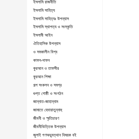
ইসলামি রাজনীতি
ইসলামি সাহিত্য
ইসলামি সাহিত্যঃ উপন্যাস
ইসলামি স্থাপত্য ও সংস্কৃতি
ইসলামী আইন
ঐতিহাসিক উপন্যাস
ও সমকালীন বিশ্ব
কাফন-দাফন
কুরআন ও তাফসীর
কুরআন শিক্ষা
গল্প সংকলন ও সমগ্র
গুপ্ত গোষ্ঠী ও সংগঠন
জান্নাত-জাহান্নাম
জামাতে হেদায়াতুন্নাহু
জীবনী ও স্মৃতিচারণ
জীবনীভিত্তিক উপন্যাস
জুলাই গণঅভ্যুত্থান বিষয়ক বই