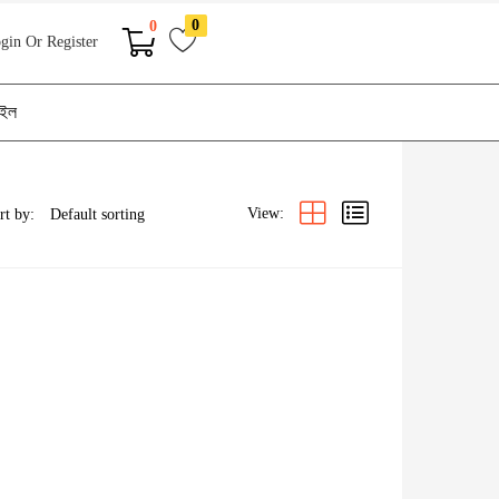
0
0
gin Or Register
াইল
View:
rt by: