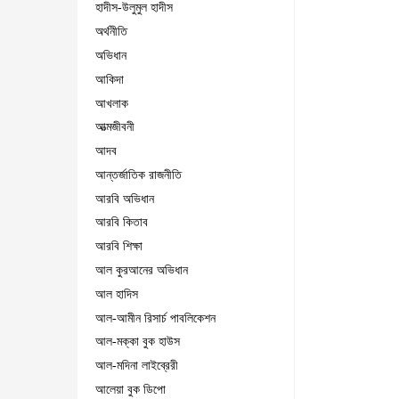
হাদীস-উলুমুল হাদীস
অর্থনীতি
অভিধান
আকিদা
আখলাক
আত্মজীবনী
আদব
আন্তর্জাতিক রাজনীতি
আরবি অভিধান
আরবি কিতাব
আরবি শিক্ষা
আল কুরআনের অভিধান
আল হাদিস
আল-আমীন রিসার্চ পাবলিকেশন
আল-মক্কা বুক হাউস
আল-মদিনা লাইব্রেরী
আলেয়া বুক ডিপো