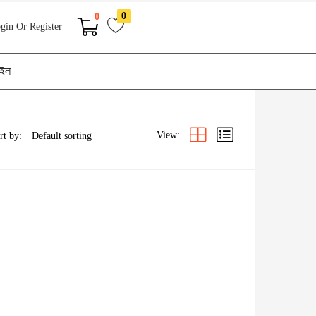
0
0
gin Or Register
াইল
View:
rt by: