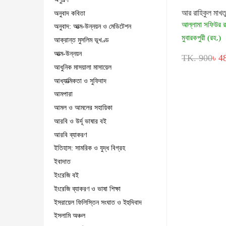
আর রাহিকুল মাখত
অনুবাদ কবিতা
আল্লামা সফিউর 
অনুবাদ: আত্ম-উন্নয়ন ও মেডিটেশন
মুবারকপুরী (রহ.)
আক্রান্ত মুসলিম ভূখণ্ড
আত্ম-উন্নয়ন
TK. 900
৳ 4
আধুনিক মাসয়ালা মাসায়েল
আধ্যাত্মিকতা ও সুফিবাদ
আমপারা
আমল ও আমলের সহায়িকা
আরবি ও উর্দূ ভাষার বই
আরবি ব্যাকরণ
ইতিহাস: সামরিক ও যুদ্ধ বিগ্রহ
ইবাদাত
ইংরেজি বই
ইংরেজি ব্যাকরণ ও ভাষা শিক্ষা
ইসরায়েল ফিলিস্তিন সংঘাত ও ইহুদিবাদ
ইসলামি অঞ্চল