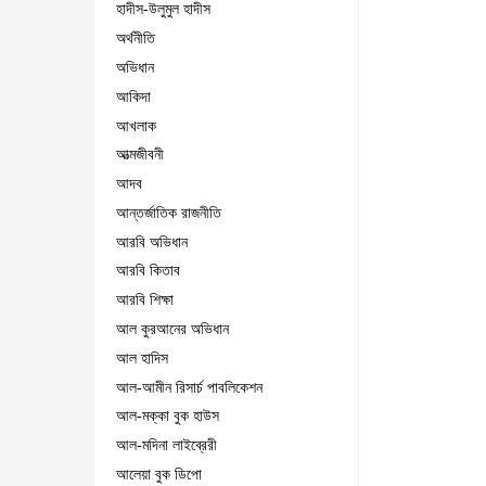
হাদীস-উলুমুল হাদীস
অর্থনীতি
অভিধান
আকিদা
আখলাক
আত্মজীবনী
আদব
আন্তর্জাতিক রাজনীতি
আরবি অভিধান
আরবি কিতাব
আরবি শিক্ষা
আল কুরআনের অভিধান
আল হাদিস
আল-আমীন রিসার্চ পাবলিকেশন
আল-মক্কা বুক হাউস
আল-মদিনা লাইব্রেরী
আলেয়া বুক ডিপো