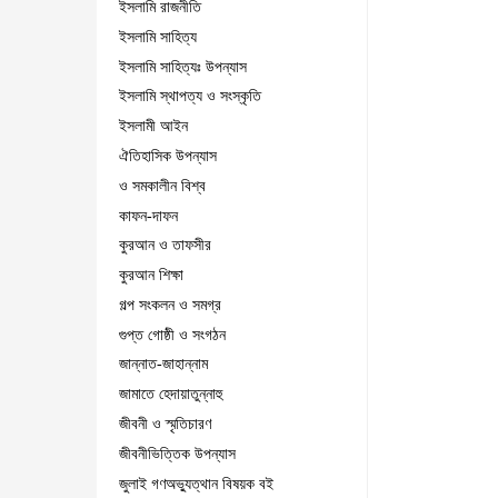
ইসলামি রাজনীতি
ইসলামি সাহিত্য
ইসলামি সাহিত্যঃ উপন্যাস
ইসলামি স্থাপত্য ও সংস্কৃতি
ইসলামী আইন
ঐতিহাসিক উপন্যাস
ও সমকালীন বিশ্ব
কাফন-দাফন
কুরআন ও তাফসীর
কুরআন শিক্ষা
গল্প সংকলন ও সমগ্র
গুপ্ত গোষ্ঠী ও সংগঠন
জান্নাত-জাহান্নাম
জামাতে হেদায়াতুন্নাহু
জীবনী ও স্মৃতিচারণ
জীবনীভিত্তিক উপন্যাস
জুলাই গণঅভ্যুত্থান বিষয়ক বই