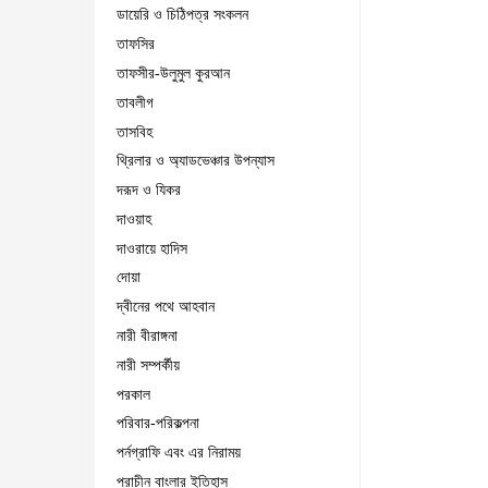
ডায়েরি ও চিঠিপত্র সংকলন
তাফসির
তাফসীর-উলুমুল কুরআন
তাবলীগ
তাসবিহ
থ্রিলার ও অ্যাডভেঞ্চার উপন্যাস
দরূদ ও যিকর
দাওয়াহ
দাওরায়ে হাদিস
দোয়া
দ্বীনের পথে আহবান
নারী বীরাঙ্গনা
নারী সম্পর্কীয়
পরকাল
পরিবার-পরিকল্পনা
পর্নগ্রাফি এবং এর নিরাময়
প্রাচীন বাংলার ইতিহাস