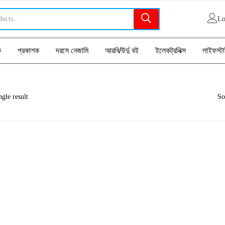
Lo
ক
প্রকাশক
দরসে নেজামি
আরবি/উর্দু বই
ইলেকট্রনিক্স
লাইফস্ট
gle result
So