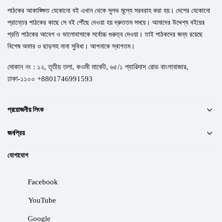
পাঠকের আকাঙ্ক্ষিত যেকোনো বই এখান থেকে সুলভ মূল্যে সরবরাহ করা হয়। দেশের যেকোনো
প্রান্তের পাঠকের কাছে সে বই পৌঁছে দেওয়া হয় দ্রুততম সময়ে। আমাদের উদ্দেশ্য বইয়ের
প্রতি পাঠকের আবেগ ও ভালোবাসাকে সর্বোচ্চ গুরুত্ব দেওয়া। তাই পাঠকদের জন্য রয়েছে
বিশেষ অফার ও ছাড়সহ নানা সুবিধা। আপনাকে স্বাগতম।
দোকান নং : ১২, তৃতীয় তলা, কওমী মার্কেট, ৬৫/১ প্যারিদাস রোড বাংলাবাজার,
ঢাকা-১১০০ +8801746991593
প্রয়োজনীয় লিংক
জনপ্রিয়
যোগাযোগ
Facebook
YouTube
Google