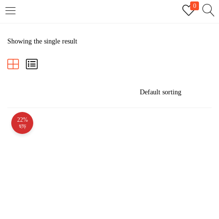
0
LOGIN
REGISTER
Showing the single result
Enter your username and password to login.
22%
Remember me
ছাড়
Login
Lost password?