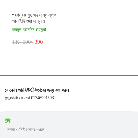
পয়গম্বরঃ মুহাম্মদ সাল্লাল্লাহু
আলাইহি ওয়া সাল্লাম
জয়নুল আবেদিন রাহনুমা
TK. 500
৳ 390
যে কোন আরবি/উর্দু কিতাবের জন্য কল করুন
কুতুবখানায়ে জামেয়া 01746991593
কুঁড়ি
সততা ও নিষ্ঠার সাথে পথচলা