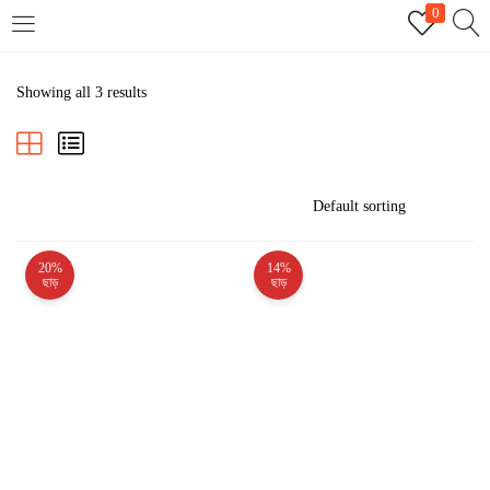
0
LOGIN
REGISTER
Showing all 3 results
Enter your username and password to login.
20%
14%
Remember me
ছাড়
ছাড়
Login
Lost password?