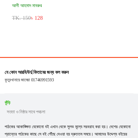
আলী আহমাদ মাবরুর
TK. 150
৳ 128
যে কোন আরবি/উর্দু কিতাবের জন্য কল করুন
কুতুবখানায়ে জামেয়া 01746991593
কুঁড়ি
সততা ও নিষ্ঠার সাথে পথচলা
পাঠকের আকাঙ্ক্ষিত যেকোনো বই এখান থেকে সুলভ মূল্যে সরবরাহ করা হয়। দেশের যেকোনো
প্রান্তের পাঠকের কাছে সে বই পৌঁছে দেওয়া হয় দ্রুততম সময়ে। আমাদের উদ্দেশ্য বইয়ের