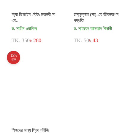
অ্যা ডিভাইন স্টেটঃ মহানবী সা
রাসূলুল্লাহ (সা)-এর জীবনযাপন
এর...
পদ্ধতি
ড. সায়ীদ ওয়াকিল
ড. সাইয়েদ আসআদ গিলানী
TK. 350
৳ 280
TK. 50
৳ 43
15%
ছাড়
শিশুদের জন্য প্রিয় নবীজি