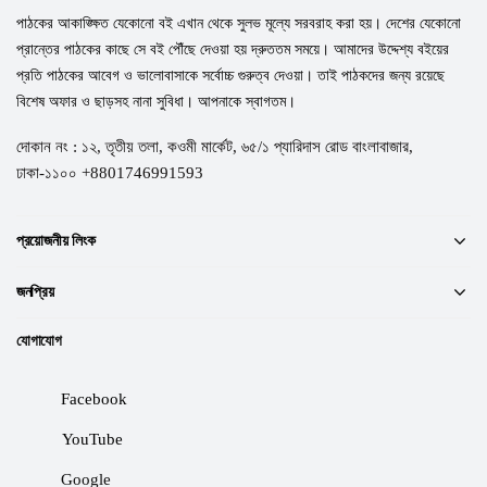
পাঠকের আকাঙ্ক্ষিত যেকোনো বই এখান থেকে সুলভ মূল্যে সরবরাহ করা হয়। দেশের যেকোনো
প্রান্তের পাঠকের কাছে সে বই পৌঁছে দেওয়া হয় দ্রুততম সময়ে। আমাদের উদ্দেশ্য বইয়ের
প্রতি পাঠকের আবেগ ও ভালোবাসাকে সর্বোচ্চ গুরুত্ব দেওয়া। তাই পাঠকদের জন্য রয়েছে
বিশেষ অফার ও ছাড়সহ নানা সুবিধা। আপনাকে স্বাগতম।
দোকান নং : ১২, তৃতীয় তলা, কওমী মার্কেট, ৬৫/১ প্যারিদাস রোড বাংলাবাজার,
ঢাকা-১১০০ +8801746991593
প্রয়োজনীয় লিংক
জনপ্রিয়
যোগাযোগ
Facebook
YouTube
Google