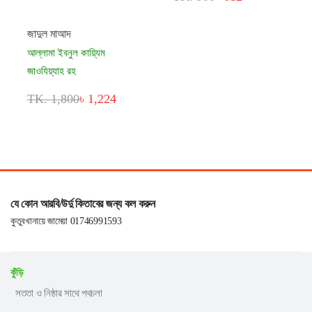
জাদুল মাআদ
আল্লামা ইবনুল কায়্যিম
জাওযিয়্যাহ রহ
TK. 1,800
৳ 1,224
যে কোন আরবি/উর্দু কিতাবের জন্য কল করুন
কুতুবখানায়ে জামেয়া 01746991593
কুঁড়ি
সততা ও নিষ্ঠার সাথে পথচলা