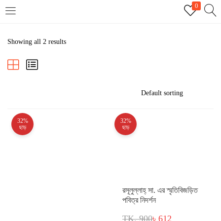
0
LOGIN
REGISTER
Showing all 2 results
Enter your username and password to login.
32%
32%
Remember me
ছাড়
ছাড়
Login
Lost password?
রসূলুল্লাহ্ সা. এর স্মৃতিবিজড়িত
পবিত্র নিদর্শন
TK. 900
৳ 612